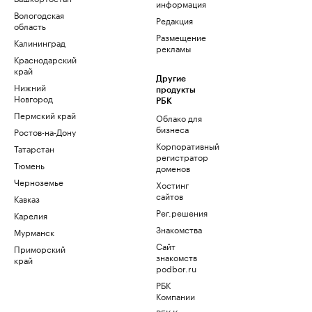
информация
Вологодская
Редакция
область
Размещение
Калининград
рекламы
Краснодарский
край
Другие
Нижний
продукты
Новгород
РБК
Пермский край
Облако для
бизнеса
Ростов-на-Дону
Корпоративный
Татарстан
регистратор
Тюмень
доменов
Черноземье
Хостинг
сайтов
Кавказ
Рег.решения
Карелия
Знакомства
Мурманск
Сайт
Приморский
знакомств
край
podbor.ru
РБК
Компании