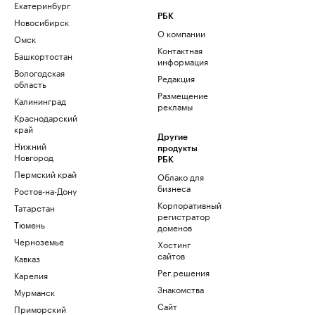
Екатеринбург
РБК
Новосибирск
О компании
Омск
Контактная
Башкортостан
информация
Вологодская
Редакция
область
Размещение
Калининград
рекламы
Краснодарский
край
Другие
Нижний
продукты
Новгород
РБК
Пермский край
Облако для
бизнеса
Ростов-на-Дону
Корпоративный
Татарстан
регистратор
Тюмень
доменов
Черноземье
Хостинг
сайтов
Кавказ
Рег.решения
Карелия
Знакомства
Мурманск
Сайт
Приморский