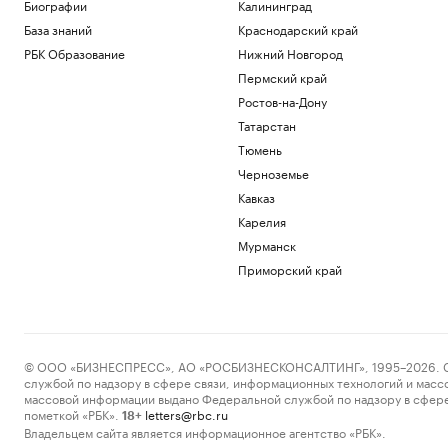
Биографии
Калининград
Общество
База знаний
Краснодарский край
Иран сообщил об «операции против
целей врага» в Ормузском проливе
РБК Образование
Нижний Новгород
Политика
Пермский край
Шнайдер обыграла Калинскую и вышла
Ростов-на-Дону
в четвертый круг турнира в Торонто
Татарстан
Спорт
В горах Казахстана эвакуировали еще
Тюмень
одного туриста из России
Черноземье
Общество
Кавказ
В Смоленской области ввели режим ЧС
Карелия
после мощного циклона
Мурманск
Общество
Приморский край
Загрузить еще
© ООО «БИЗНЕСПРЕСС», АО «РОСБИЗНЕСКОНСАЛТИНГ», 1995–2026. Сообщ
службой по надзору в сфере связи, информационных технологий и масс
массовой информации выдано Федеральной службой по надзору в сфере
пометкой «РБК».
letters@rbc.ru
18+
Владельцем сайта является информационное агентство «РБК».