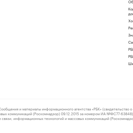
Об
Ко
до
Хо
Ре
Зн
Са
РБ
РБ
Шк
ения и материалы информационного агентства «РБК» (свидетельство о 
овых коммуникаций (Роскомнадзор) 09.12.2015 за номером ИА №ФС77-63848) 
 связи, информационных технологий и массовых коммуникаций (Роскомнадз