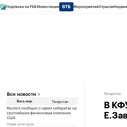
Подписка на РБК
Инвестиции
Мероприятия
Отрасли
Недви
РБК Life
Тренды
Визионеры
Национальные проекты
Город
Стиль
Кр
Спецпроекты СПб
Конференции СПб
Спецпроекты
Проверка конт
Татарстан
Все новости
Татарстан
Весь мир
В КФ
Reuters сообщил о серии кибератак на
крупнейшие финансовые компании
Е.За
США
Новая категория