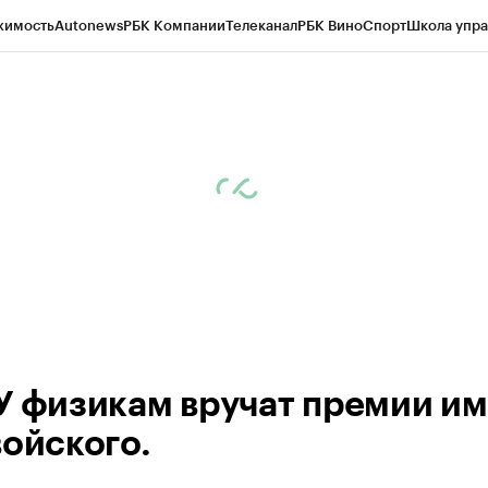
жимость
Autonews
РБК Компании
Телеканал
РБК Вино
Спорт
Школа упра
ипто
РБК Бизнес-среда
Дискуссионный клуб
Исследования
Кредитные 
рагентов
Политика
Экономика
Бизнес
Технологии и медиа
Финансы
Рын
У физикам вручат премии и
войского.