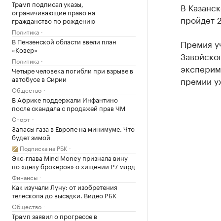
Трамп подписал указы,
В Казанс
ограничивающие право на
пройдет 2
гражданство по рождению
Политика
В Пензенской области ввели план
Премия у
«Ковер»
Завойског
Политика
эксперим
Четыре человека погибли при взрыве в
автобусе в Сирии
премии у
Общество
В Африке поддержали Инфантино
после скандала с продажей прав ЧМ
Спорт
Запасы газа в Европе на минимуме. Что
будет зимой
Подписка на РБК
Экс-глава Mind Money признала вину
по «делу брокеров» о хищении ₽7 млрд
Финансы
Как изучали Луну: от изобретения
телескопа до высадки. Видео РБК
Общество
Трамп заявил о прогрессе в