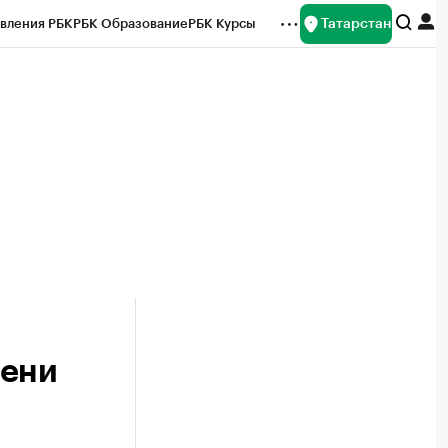
Татарстан
вления РБК
РБК Образование
РБК Курсы
рейтинги
Франшизы
Газета
ок наличной валюты
мени