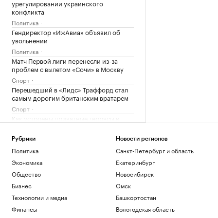
урегулировании украинского
конфликта
Политика
Гендиректор «ИжАвиа» объявил об
увольнении
Политика
Матч Первой лиги перенесли из-за
проблем с вылетом «Сочи» в Москву
Спорт
Перешедший в «Лидс» Траффорд стал
самым дорогим британским вратарем
Спорт
Как устроены приватные террасы в
квартирах «Серии плюс»
РБК и ПИК Серия плюс
Рубрики
Новости регионов
Аэропорт Домодедово открыли для
Политика
Санкт-Петербург и область
приема и вылета самолетов
Экономика
Екатеринбург
Политика
Общество
Новосибирск
Женщина и ребенок погибли во время
непогоды в Смоленске
Бизнес
Омск
Общество
Технологии и медиа
Башкортостан
Арест запросили обвиняемой по делу о
Финансы
Вологодская область
порнографии экс-участнице «Дома-2»