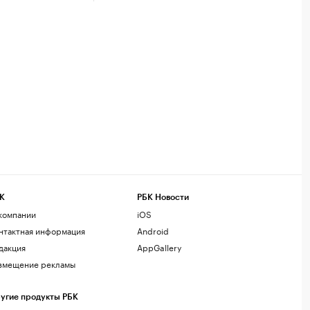
К
РБК Новости
компании
iOS
нтактная информация
Android
дакция
AppGallery
змещение рекламы
угие продукты РБК