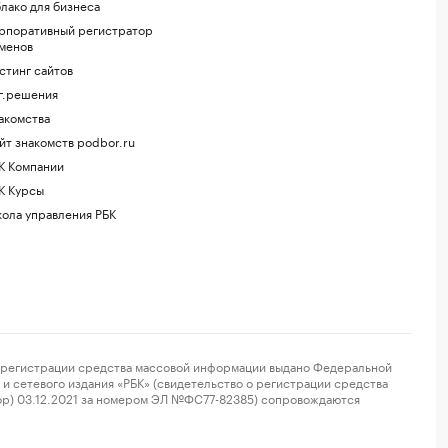
лако для бизнеса
рпоративный регистратор
менов
стинг сайтов
г.решения
акомства
йт знакомств podbor.ru
К Компании
К Курсы
ола управления РБК
регистрации средства массовой информации выдано Федеральной
и сетевого издания «РБК» (свидетельство о регистрации средства
ор) 03.12.2021 за номером ЭЛ №ФС77-82385) сопровождаются