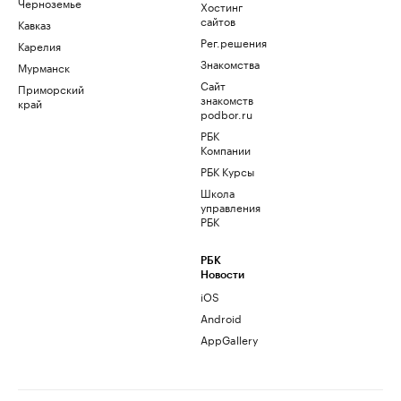
Черноземье
Хостинг
сайтов
Кавказ
Рег.решения
Карелия
Знакомства
Мурманск
Сайт
Приморский
знакомств
край
podbor.ru
РБК
Компании
РБК Курсы
Школа
управления
РБК
РБК
Новости
iOS
Android
AppGallery