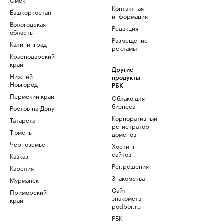
Контактная
Башкортостан
информация
Вологодская
Редакция
область
Размещение
Калининград
рекламы
Краснодарский
край
Другие
Нижний
продукты
Новгород
РБК
Пермский край
Облако для
бизнеса
Ростов-на-Дону
Корпоративный
Татарстан
регистратор
Тюмень
доменов
Черноземье
Хостинг
сайтов
Кавказ
Рег.решения
Карелия
Знакомства
Мурманск
Сайт
Приморский
знакомств
край
podbor.ru
РБК