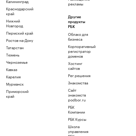
Калининград
рекламы
Краснодарский
край
Другие
Нижний
продукты
Новгород
РБК
Пермский край
Облако для
бизнеса
Ростов-на-Дону
Корпоративный
Татарстан
регистратор
Тюмень
доменов
Черноземье
Хостинг
сайтов
Кавказ
Рег.решения
Карелия
Знакомства
Мурманск
Сайт
Приморский
знакомств
край
podbor.ru
РБК
Компании
РБК Курсы
Школа
управления
РБК