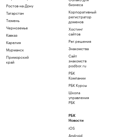
бизнеса
Ростов-на-Дону
Корпоративный
Татарстан
регистратор
Тюмень
доменов
Черноземье
Хостинг
сайтов
Кавказ
Рег.решения
Карелия
Знакомства
Мурманск
Сайт
Приморский
знакомств
край
podbor.ru
РБК
Компании
РБК Курсы
Школа
управления
РБК
РБК
Новости
iOS
Android