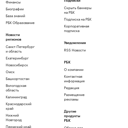
Финансы
Подписки
Скрыть баннеры
Биографии
на РБК
База знаний
Подписка на РБК
РБК Образование
Корпоративная
подписка
Новости
регионов
Уведомления
Санкт-Петербург
RSS Новости
и область
Екатеринбург
РБК
Новосибирск
О компании
Омск
Контактная
Башкортостан
информация
Вологодская
Редакция
область
Размещение
Калининград
рекламы
Краснодарский
край
Другие
Нижний
продукты
Новгород
РБК
Пермский край
Облако для