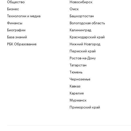
Спорт
Общество
Новосибирск
Запасы газа в Европе на минимуме. Что
Бизнес
Омск
будет зимой
Технологии и медиа
Башкортостан
Подписка на РБК
Финансы
Вологодская область
Экс-глава Mind Money признала вину
по «делу брокеров» о хищении ₽7 млрд
Биографии
Калининград
Финансы
База знаний
Краснодарский край
Как изучали Луну: от изобретения
РБК Образование
Нижний Новгород
телескопа до высадки. Видео РБК
Пермский край
Общество
Ростов-на-Дону
Трамп заявил о прогрессе в
урегулировании украинского
Татарстан
конфликта
Тюмень
Политика
Черноземье
Гендиректор «ИжАвиа» объявил об
увольнении
Кавказ
Политика
Карелия
Мурманск
Загрузить еще
Приморский край