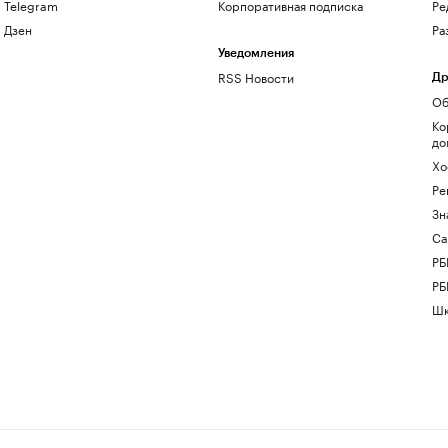
Telegram
Корпоративная подписка
Ре
Дзен
Ра
Уведомления
RSS Новости
Др
Об
Ко
до
Хо
Ре
Зн
Са
РБ
РБ
Шк