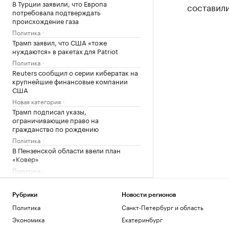
В Турции заявили, что Европа
составили
потребовала подтверждать
происхождение газа
Политика
Трамп заявил, что США «тоже
нуждаются» в ракетах для Patriot
Политика
Reuters сообщил о серии кибератак на
крупнейшие финансовые компании
США
Новая категория
Трамп подписал указы,
ограничивающие право на
гражданство по рождению
Политика
В Пензенской области ввели план
«Ковер»
Политика
Четыре человека погибли при взрыве в
автобусе в Сирии
Рубрики
Новости регионов
Общество
Политика
Санкт-Петербург и область
В Африке поддержали Инфантино
после скандала с продажей прав ЧМ
Экономика
Екатеринбург