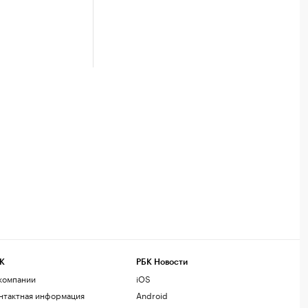
К
РБК Новости
компании
iOS
нтактная информация
Android