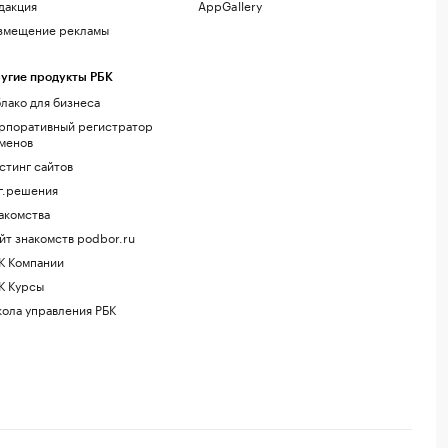
дакция
AppGallery
змещение рекламы
угие продукты РБК
лако для бизнеса
рпоративный регистратор
менов
стинг сайтов
г.решения
акомства
йт знакомств podbor.ru
К Компании
К Курсы
ола управления РБК