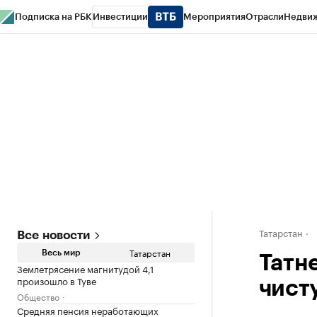
Подписка на РБК
Инвестиции
Мероприятия
Отрасли
Недви
РБК Life
Тренды
Визионеры
Национальные проекты
Город
Стиль
Кр
Спецпроекты СПб
Конференции СПб
Спецпроекты
Проверка конт
Татарстан
Все новости
Татарстан
Весь мир
Татн
Землетрясение магнитудой 4,1
произошло в Туве
чист
Общество
Средняя пенсия неработающих