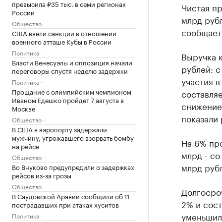
превысила ₽35 тыс. в семи регионах
Чистая пр
России
млрд рубл
Общество
сообщаетс
США ввели санкции в отношении
военного атташе Кубы в России
Политика
Выручка к
Власти Венесуэлы и оппозиция начали
рублей: с
переговоры спустя неделю задержки
участия в
Политика
Прощание с олимпийским чемпионом
составляе
Иваном Едешко пройдет 7 августа в
снижение
Москве
показали 
Общество
В США в аэропорту задержали
мужчину, угрожавшего взорвать бомбу
На 6% про
на рейсе
млрд - со
Общество
млрд руб
Во Внуково предупредили о задержках
рейсов из-за грозы
Общество
Долгосроч
В Саудовской Аравии сообщили об 11
2% и сост
пострадавших при атаках хуситов
уменьшили
Политика