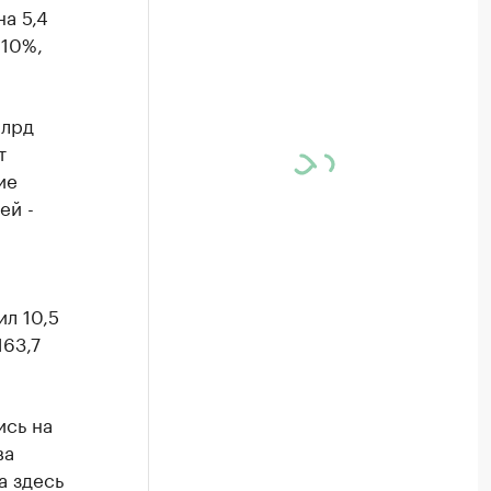
а 5,4
 10%,
млрд
т
ие
ей -
л 10,5
163,7
ись на
ва
а здесь