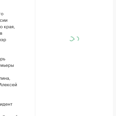
го
ссии
о края,
в
мэр
орь
емьеры
лина,
 Алексей
идент