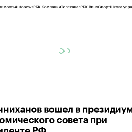
жимость
Autonews
РБК Компании
Телеканал
РБК Вино
Спорт
Школа упра
ипто
РБК Бизнес-среда
Дискуссионный клуб
Исследования
Кредитные 
рагентов
Политика
Экономика
Бизнес
Технологии и медиа
Финансы
Рын
нниханов вошел в президиу
омического совета при
иденте РФ.