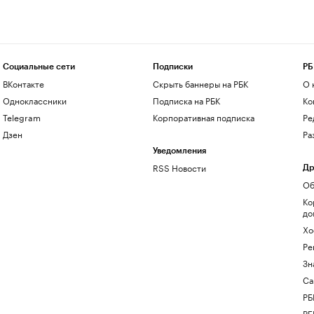
Социальные сети
Подписки
РБ
ВКонтакте
Скрыть баннеры на РБК
О 
Одноклассники
Подписка на РБК
Ко
Telegram
Корпоративная подписка
Ре
Дзен
Ра
Уведомления
RSS Новости
Др
Об
Ко
до
Хо
Ре
Зн
Са
РБ
РБ