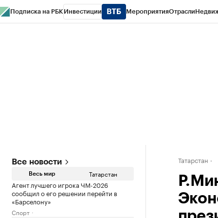
Подписка на РБК
Инвестиции
Мероприятия
Отрасли
Недви
РБК Life
Тренды
Визионеры
Национальные проекты
Город
Стиль
Кр
Спецпроекты СПб
Конференции СПб
Спецпроекты
Проверка конт
Татарстан
Все новости
Татарстан
Весь мир
Р.Ми
Агент лучшего игрока ЧМ-2026
сообщил о его решении перейти в
Экон
«Барселону»
Спорт
през