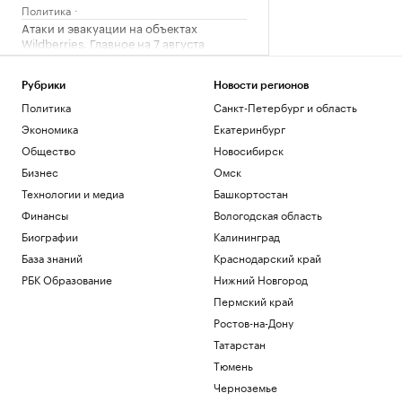
Политика
Атаки и эвакуации на объектах
Wildberries. Главное на 7 августа
Бизнес
ИНФИНИТУМ и «Альфа-Капитал»
Рубрики
Новости регионов
перевели обслуживание ПИФ на
Политика
Санкт-Петербург и область
цифровую модель
Экономика
Екатеринбург
Компании
Названы китайские авто, которые
Общество
Новосибирск
лучше и хуже остальных защищены от
Бизнес
Омск
угона
РАДИО
Технологии и медиа
Башкортостан
Авто
Финансы
Вологодская область
Глава МИД Польши призвал обсудить
вопрос перехвата ракет над Украиной
Биографии
Калининград
Политика
База знаний
Краснодарский край
РБК Образование
Нижний Новгород
Загрузить еще
Пермский край
Ростов-на-Дону
Татарстан
Тюмень
Черноземье