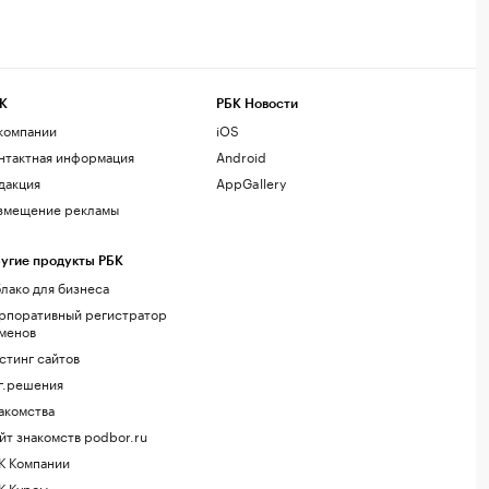
К
РБК Новости
компании
iOS
нтактная информация
Android
дакция
AppGallery
змещение рекламы
угие продукты РБК
лако для бизнеса
рпоративный регистратор
менов
стинг сайтов
г.решения
акомства
йт знакомств podbor.ru
К Компании
К Курсы