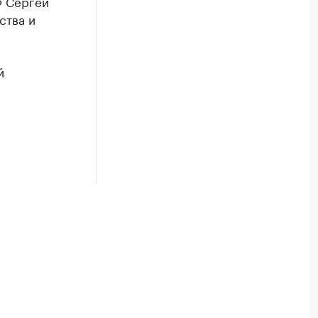
Ф Сергей
ства и
й