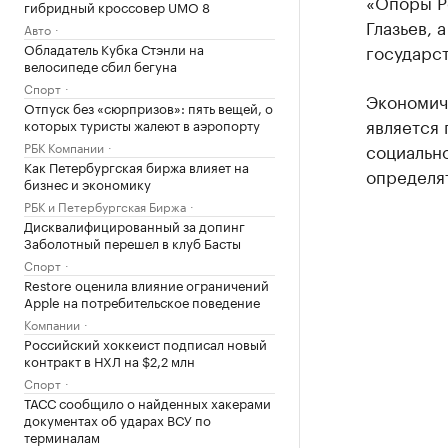
«Опоры Р
гибридный кроссовер UMO 8
Глазьев, 
Авто
Обладатель Кубка Стэнли на
государс
велосипеде сбил бегуна
Спорт
Экономиче
Отпуск без «сюрпризов»: пять вещей, о
является
которых туристы жалеют в аэропорту
РБК Компании
социально
Как Петербургская биржа влияет на
определят
бизнес и экономику
РБК и Петербургская Биржа
Дисквалифицированный за допинг
Заболотный перешел в клуб Басты
Спорт
Restore оценила влияние ограничений
Apple на потребительское поведение
Компании
Российский хоккеист подписал новый
контракт в НХЛ на $2,2 млн
Спорт
ТАСС сообщило о найденных хакерами
документах об ударах ВСУ по
терминалам