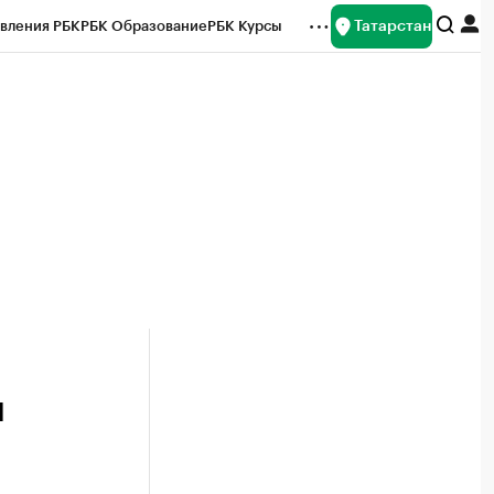
Татарстан
вления РБК
РБК Образование
РБК Курсы
рейтинги
Франшизы
Газета
ок наличной валюты
м