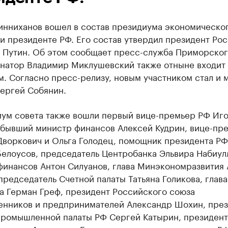
инниханов вошел в состав президиума экономическо
и президенте РФ. Его состав утвердил президент Ро
 Путин. Об этом сообщает пресс-служба Приморског
рнатор Владимир Миклушевский также отныне входит 
. Согласно пресс-релизу, новым участником стал и 
ергей Собянин.
иум совета также вошли первый вице-премьер РФ Иг
 бывший министр финансов Алексей Кудрин, вице-пр
Дворкович и Ольга Голодец, помощник президента РФ
Белоусов, председатель Центробанка Эльвира Набиул
финансов Антон Силуанов, глава Минэкономразвития
председатель Счетной палаты Татьяна Голикова, глава
а Герман Греф, президент Российского союза
нников и предпринимателей Александр Шохин, през
промышленной палаты РФ Сергей Катырин, президент