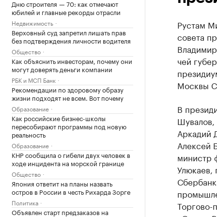
Дню строителя — 70: как отмечают
юбилей и главные рекорды отрасли
Недвижимость
Рустам М
Верховный суд запретил лишать прав
совета пр
без подтверждения личности водителя
Владимир
Общество
чей губе
Как объяснить инвесторам, почему они
могут доверять деньги компании
президиум
РБК и МСП Банк
Москвы С
Рекомендации по здоровому образу
жизни подходят не всем. Вот почему
В презид
Образование
Как российские бизнес-школы
Шувалов,
пересобирают программы под новую
Аркадий 
реальность
Алексей 
Образование
КНР сообщила о гибели двух человек в
министр 
ходе инцидента на морской границе
Улюкаев, 
Общество
Сбербанк
Япония ответит на планы назвать
остров в России в честь Рихарда Зорге
промышле
Политика
Торгово-
Объявлен старт предзаказов на