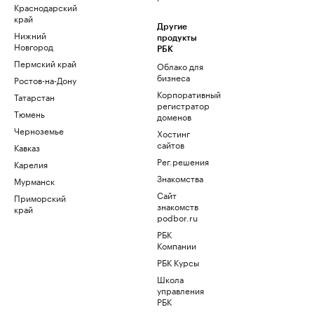
Краснодарский
край
Другие
Нижний
продукты
Новгород
РБК
Пермский край
Облако для
бизнеса
Ростов-на-Дону
Корпоративный
Татарстан
регистратор
Тюмень
доменов
Черноземье
Хостинг
сайтов
Кавказ
Рег.решения
Карелия
Знакомства
Мурманск
Сайт
Приморский
знакомств
край
podbor.ru
РБК
Компании
РБК Курсы
Школа
управления
РБК