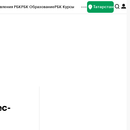
Татарстан
вления РБК
РБК Образование
РБК Курсы
рейтинги
Франшизы
Газета
ок наличной валюты
ес-