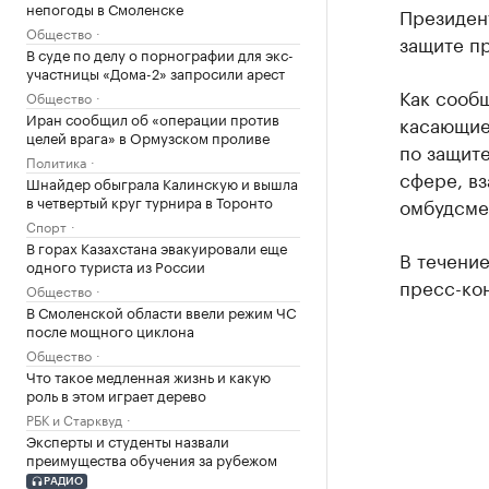
непогоды в Смоленске
Президен
Общество
защите п
В суде по делу о порнографии для экс-
участницы «Дома-2» запросили арест
Как сообщ
Общество
Иран сообщил об «операции против
касающие
целей врага» в Ормузском проливе
по защите
Политика
сфере, вз
Шнайдер обыграла Калинскую и вышла
в четвертый круг турнира в Торонто
омбудсме
Спорт
В горах Казахстана эвакуировали еще
В течение
одного туриста из России
пресс-ко
Общество
В Смоленской области ввели режим ЧС
после мощного циклона
Общество
Что такое медленная жизнь и какую
роль в этом играет дерево
РБК и Старквуд
Эксперты и студенты назвали
преимущества обучения за рубежом
РАДИО