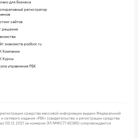
лако для бизнеса
рпоративный регистратор
менов
стинг сайтов
г.решения
акомства
йт знакомств podbor.ru
К Компании
К Курсы
ола управления РБК
регистрации средства массовой информации выдано Федеральной
и сетевого издания «РБК» (свидетельство о регистрации средства
ор) 03.12.2021 за номером ЭЛ №ФС77-82385) сопровождаются