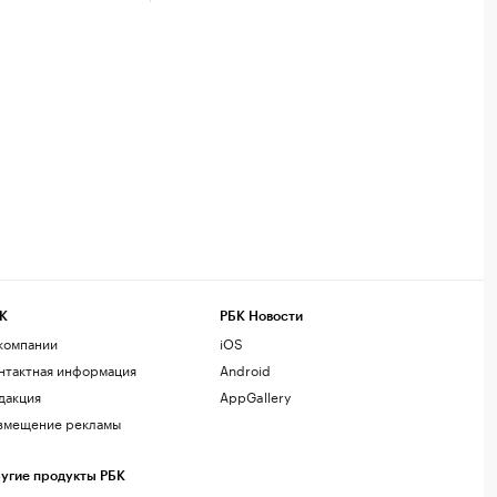
К
РБК Новости
компании
iOS
нтактная информация
Android
дакция
AppGallery
змещение рекламы
угие продукты РБК