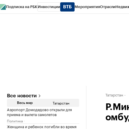
Подписка на РБК
Инвестиции
Мероприятия
Отрасли
Недви
РБК Life
Тренды
Визионеры
Национальные проекты
Город
Стиль
Кр
Спецпроекты СПб
Конференции СПб
Спецпроекты
Проверка конт
Татарстан
Все новости
Татарстан
Весь мир
Р.Ми
Аэропорт Домодедово открыли для
приема и вылета самолетов
омбу
Политика
Женщина и ребенок погибли во время