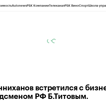
жимость
Autonews
РБК Компании
Телеканал
РБК Вино
Спорт
Школа упра
ипто
РБК Бизнес-среда
Дискуссионный клуб
Исследования
Кредитные 
рагентов
Политика
Экономика
Бизнес
Технологии и медиа
Финансы
Рын
нниханов встретился с бизн
дсменом РФ Б.Титовым.