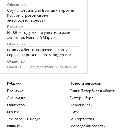
Общество
Сеул счел санкции Британии против
России угрозой своей
энергобезопасности
Политика
На 88-м году жизни ушел из жизни
художник Николай Марков
Общество
Отличия бензина классов Евро-2,
Евро-3, Евро-4 и Евро-5. Видео РБК
Общество
Генсек ООН осудил атаки украинских
беспилотников на регионы России
Политика
Будущее Ходынского поля: от пашни и
Рубрики
Новости регионов
аэродрома до города в городе
Политика
Санкт-Петербург и область
РБК и Stone
Экономика
Екатеринбург
Футболисты «Сочи» из-за закрытия
Общество
Новосибирск
аэропорта не смогли вылететь на матч
Бизнес
Омск
Спорт
Винисиус продлил контракт с «Реалом»
Технологии и медиа
Башкортостан
на фоне слухов об уходе в «Арсенал»
Финансы
Вологодская область
Спорт