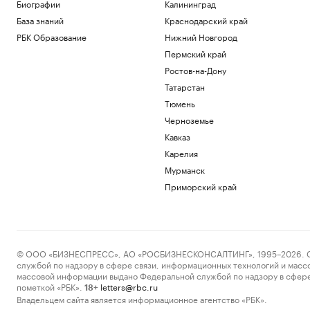
Биографии
Калининград
Российский прыгун в воду взял второе
База знаний
Краснодарский край
золото на чемпионате Европы
РБК Образование
Нижний Новгород
Спорт
«Аэрофлот» предупредил об
Пермский край
изменении расписания в Сочи и
Ростов-на-Дону
Геленджике
Татарстан
Политика
Тюмень
Ярославский губернатор сообщил о
потушенных резервуарах с топливом
Черноземье
Политика
Кавказ
Euractiv узнал, как финские фермеры
Карелия
помогают охранять границу с Россией
Мурманск
Политика
Приморский край
Загрузить еще
© ООО «БИЗНЕСПРЕСС», АО «РОСБИЗНЕСКОНСАЛТИНГ», 1995–2026. Сообщ
службой по надзору в сфере связи, информационных технологий и масс
массовой информации выдано Федеральной службой по надзору в сфере
пометкой «РБК».
letters@rbc.ru
18+
Владельцем сайта является информационное агентство «РБК».