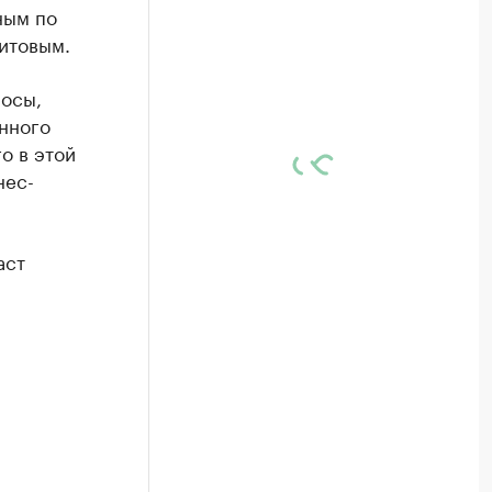
ным по
итовым.
росы,
нного
о в этой
нес-
аст