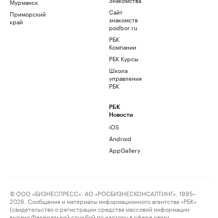
Мурманск
Сайт
Приморский
знакомств
край
podbor.ru
РБК
Компании
РБК Курсы
Школа
управления
РБК
РБК
Новости
iOS
Android
AppGallery
© ООО «БИЗНЕСПРЕСС», АО «РОСБИЗНЕСКОНСАЛТИНГ», 1995–
2026. Сообщения и материалы информационного агентства «РБК»
(свидетельство о регистрации средства массовой информации
выдано Федеральной службой по надзору в сфере связи,