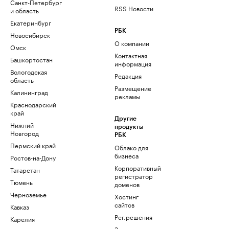
Санкт-Петербург
RSS Новости
и область
Екатеринбург
РБК
Новосибирск
О компании
Омск
Контактная
Башкортостан
информация
Вологодская
Редакция
область
Размещение
Калининград
рекламы
Краснодарский
край
Другие
Нижний
продукты
Новгород
РБК
Пермский край
Облако для
бизнеса
Ростов-на-Дону
Корпоративный
Татарстан
регистратор
Тюмень
доменов
Черноземье
Хостинг
сайтов
Кавказ
Рег.решения
Карелия
Знакомства