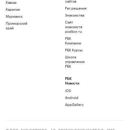
сайтов
Кавказ
Рег.решения
Карелия
Знакомства
Мурманск
Сайт
Приморский
знакомств
край
podbor.ru
РБК
Компании
РБК Курсы
Школа
управления
РБК
РБК
Новости
iOS
Android
AppGallery
© ООО «БИЗНЕСПРЕСС», АО «РОСБИЗНЕСКОНСАЛТИНГ», 1995–