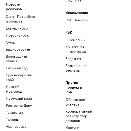
Новости
регионов
Уведомления
Санкт-Петербург
RSS Новости
и область
Екатеринбург
РБК
Новосибирск
О компании
Омск
Контактная
Башкортостан
информация
Вологодская
Редакция
область
Размещение
Калининград
рекламы
Краснодарский
край
Другие
Нижний
продукты
Новгород
РБК
Пермский край
Облако для
бизнеса
Ростов-на-Дону
Корпоративный
Татарстан
регистратор
Тюмень
доменов
Черноземье
Хостинг