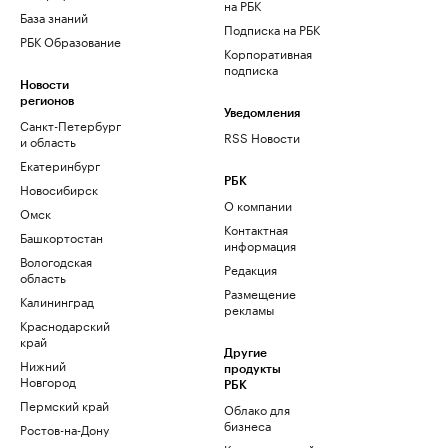
на РБК
База знаний
Подписка на РБК
РБК Образование
Корпоративная
подписка
Новости
регионов
Уведомления
Санкт-Петербург
RSS Новости
и область
Екатеринбург
РБК
Новосибирск
О компании
Омск
Контактная
Башкортостан
информация
Вологодская
Редакция
область
Размещение
Калининград
рекламы
Краснодарский
край
Другие
Нижний
продукты
Новгород
РБК
Пермский край
Облако для
бизнеса
Ростов-на-Дону