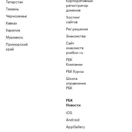
Корпоративный
Татарстан
регистратор
Тюмень
доменов
Черноземье
Хостинг
сайтов
Кавказ
Рег.решения
Карелия
Знакомства
Мурманск
Сайт
Приморский
знакомств
край
podbor.ru
РБК
Компании
РБК Курсы
Школа
управления
РБК
РБК
Новости
iOS
Android
AppGallery