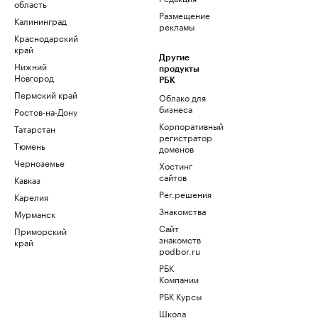
область
Размещение
Калининград
рекламы
Краснодарский
край
Другие
Нижний
продукты
Новгород
РБК
Пермский край
Облако для
бизнеса
Ростов-на-Дону
Корпоративный
Татарстан
регистратор
Тюмень
доменов
Черноземье
Хостинг
сайтов
Кавказ
Рег.решения
Карелия
Знакомства
Мурманск
Сайт
Приморский
знакомств
край
podbor.ru
РБК
Компании
РБК Курсы
Школа