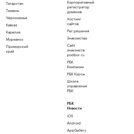
Корпоративный
Татарстан
регистратор
Тюмень
доменов
Черноземье
Хостинг
сайтов
Кавказ
Рег.решения
Карелия
Знакомства
Мурманск
Сайт
Приморский
знакомств
край
podbor.ru
РБК
Компании
РБК Курсы
Школа
управления
РБК
РБК
Новости
iOS
Android
AppGallery