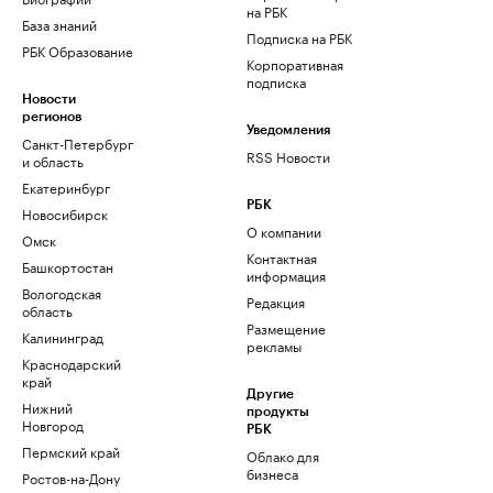
на РБК
База знаний
Подписка на РБК
РБК Образование
Корпоративная
подписка
Новости
регионов
Уведомления
Санкт-Петербург
RSS Новости
и область
Екатеринбург
РБК
Новосибирск
О компании
Омск
Контактная
Башкортостан
информация
Вологодская
Редакция
область
Размещение
Калининград
рекламы
Краснодарский
край
Другие
Нижний
продукты
Новгород
РБК
Пермский край
Облако для
бизнеса
Ростов-на-Дону