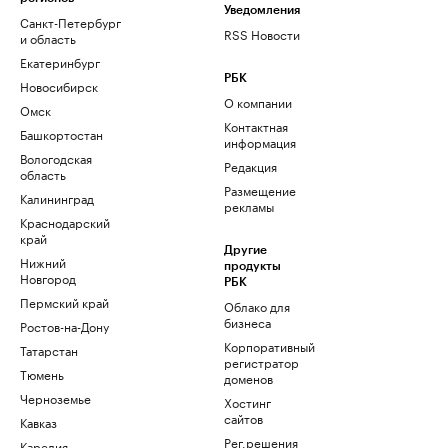
Уведомления
Санкт-Петербург
RSS Новости
и область
Екатеринбург
РБК
Новосибирск
О компании
Омск
Контактная
Башкортостан
информация
Вологодская
Редакция
область
Размещение
Калининград
рекламы
Краснодарский
край
Другие
Нижний
продукты
Новгород
РБК
Пермский край
Облако для
бизнеса
Ростов-на-Дону
Корпоративный
Татарстан
регистратор
Тюмень
доменов
Черноземье
Хостинг
сайтов
Кавказ
Рег.решения
Карелия