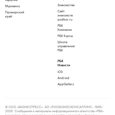
Знакомства
Мурманск
Сайт
Приморский
знакомств
край
podbor.ru
РБК
Компании
РБК Курсы
Школа
управления
РБК
РБК
Новости
iOS
Android
AppGallery
© ООО «БИЗНЕСПРЕСС», АО «РОСБИЗНЕСКОНСАЛТИНГ», 1995–
2026. Сообщения и материалы информационного агентства «РБК»
(свидетельство о регистрации средства массовой информации