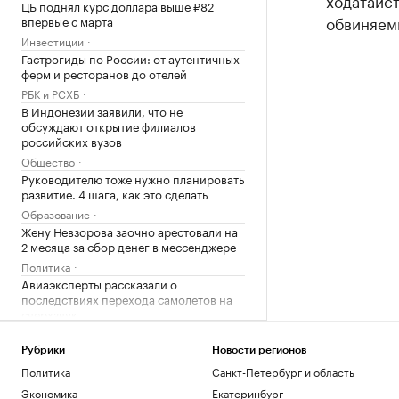
ходатайст
ЦБ поднял курс доллара выше ₽82
обвиняем
впервые с марта
Инвестиции
Гастрогиды по России: от аутентичных
ферм и ресторанов до отелей
РБК и РСХБ
В Индонезии заявили, что не
обсуждают открытие филиалов
российских вузов
Общество
Руководителю тоже нужно планировать
развитие. 4 шага, как это сделать
Образование
Жену Невзорова заочно арестовали на
2 месяца за сбор денег в мессенджере
Политика
Авиаэксперты рассказали о
последствиях перехода самолетов на
сверхзвук
Технологии и медиа
Китай запустит первый регулярный
Рубрики
Новости регионов
маршрут в Европу через Севморпуть
Политика
Санкт-Петербург и область
Бизнес
Экономика
Екатеринбург