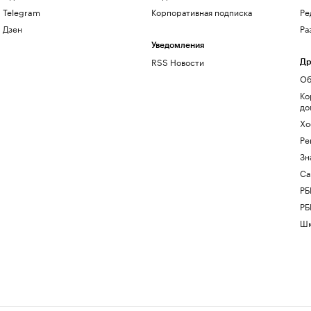
Telegram
Корпоративная подписка
Ре
Дзен
Ра
Уведомления
RSS Новости
Др
Об
Ко
до
Хо
Ре
Зн
Са
РБ
РБ
Шк