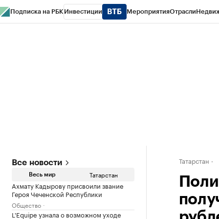
Подписка на РБК
Инвестиции
Мероприятия
Отрасли
Недви
РБК Life
Тренды
Визионеры
Национальные проекты
Город
Стиль
Кр
Спецпроекты СПб
Конференции СПб
Спецпроекты
Проверка конт
Татарстан
Все новости
Татарстан
Весь мир
Поли
Ахмату Кадырову присвоили звание
Героя Чеченской Республики
полу
Общество
L'Equipe узнала о возможном уходе
рубл