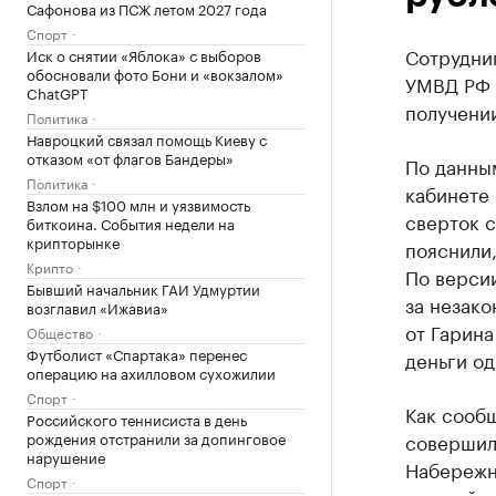
Сафонова из ПСЖ летом 2027 года
Спорт
Сотрудни
Иск о снятии «Яблока» с выборов
обосновали фото Бони и «вокзалом»
УМВД РФ 
ChatGPT
получении
Политика
Навроцкий связал помощь Киеву с
отказом «от флагов Бандеры»
По данны
Политика
кабинете
Взлом на $100 млн и уязвимость
сверток 
биткоина. События недели на
крипторынке
пояснили,
Крипто
По версии
Бывший начальник ГАИ Удмуртии
за незак
возглавил «Ижавиа»
от Гарина
Общество
Футболист «Спартака» перенес
деньги од
операцию на ахилловом сухожилии
Спорт
Как сооб
Российского теннисиста в день
рождения отстранили за допинговое
совершили
нарушение
Набережн
Спорт