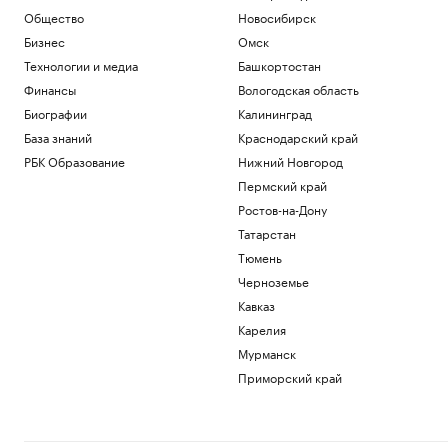
В первом московском «тучерезе» на
Общество
Новосибирск
торги выставлена двушка за ₽32,6 млн
Бизнес
Омск
Недвижимость
Технологии и медиа
Башкортостан
Курс евро на 07 августа
EUR ЦБ: 94,84
+0,78
Финансы
Вологодская область
Инвестиции
Биографии
Калининград
Курс доллара на 07 августа
База знаний
Краснодарский край
USD ЦБ: 82,17
+0,76
РБК Образование
Нижний Новгород
Инвестиции
Пермский край
Лукашенко призвал белорусов
покупать пустующие дома в деревнях
Ростов-на-Дону
Общество
Татарстан
Степень MBA: что это такое и как ее
Тюмень
получить
Черноземье
Образование
Кавказ
Загрузить еще
Карелия
Мурманск
Приморский край