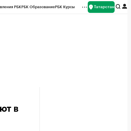
Татарстан
вления РБК
РБК Образование
РБК Курсы
рейтинги
Франшизы
Газета
ок наличной валюты
ют в