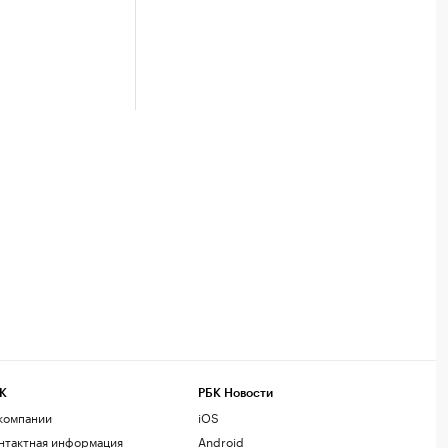
К
РБК Новости
компании
iOS
нтактная информация
Android