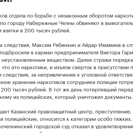
ков отдела по борьбе с незаконным оборотом наркот
по городу Набережные Челны обвиняют в вымогатель
 взятки в 200 тысяч рублей.
м следствия, Максим Рябинкин и Айдар Имамиев в с
 подбросили в карман предпринимателя Виктора Гари
с неустановленным веществом. Далее стражи порядка
 что это наркотики, и изъяли сверток в присутствии 
 следствия, за непривлечение к уголовной ответств
онное хранение наркотиков сотрудники полиции потр
 200 тысяч рублей. В тот же день потерпевший пере
ному из полицейских, который уничтожил документы.
щает Казанский правозащитный центр, преступление,
 полицейские, относится к категории особо тяжких.
очелнинский городской суд отказал в удовлетворени