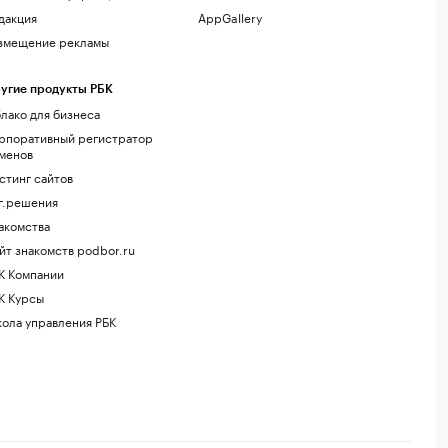
дакция
AppGallery
змещение рекламы
угие продукты РБК
лако для бизнеса
рпоративный регистратор
менов
стинг сайтов
г.решения
акомства
йт знакомств podbor.ru
К Компании
К Курсы
ола управления РБК