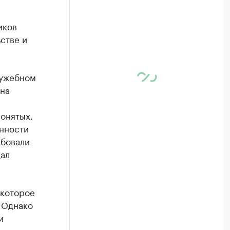
иков
стве и
лужебном
на
понятых.
енности
ебовали
дал
 которое
 Однако
и