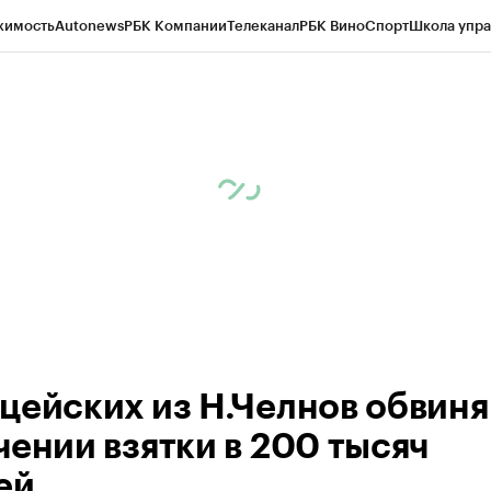
жимость
Autonews
РБК Компании
Телеканал
РБК Вино
Спорт
Школа упра
ипто
РБК Бизнес-среда
Дискуссионный клуб
Исследования
Кредитные 
рагентов
Политика
Экономика
Бизнес
Технологии и медиа
Финансы
Рын
цейских из Н.Челнов обвиня
чении взятки в 200 тысяч
ей.