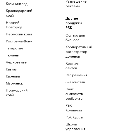
Размещение
Калининград
рекламы
Краснодарский
край
Другие
Нижний
продукты
Новгород
РБК
Пермский край
Облако для
бизнеса
Ростов-на-Дону
Корпоративный
Татарстан
регистратор
Тюмень
доменов
Черноземье
Хостинг
сайтов
Кавказ
Рег.решения
Карелия
Знакомства
Мурманск
Сайт
Приморский
знакомств
край
podbor.ru
РБК
Компании
РБК Курсы
Школа
управления