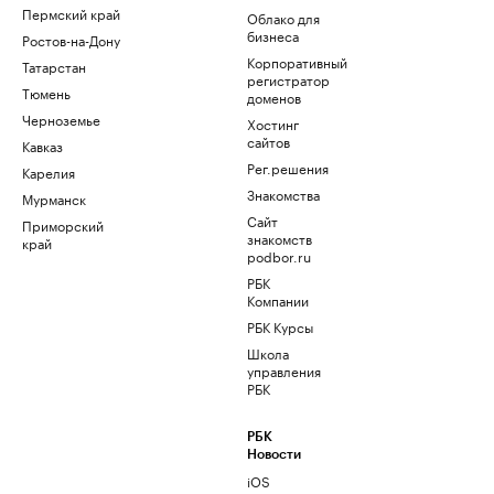
Пермский край
Облако для
бизнеса
Ростов-на-Дону
Корпоративный
Татарстан
регистратор
Тюмень
доменов
Черноземье
Хостинг
сайтов
Кавказ
Рег.решения
Карелия
Знакомства
Мурманск
Сайт
Приморский
знакомств
край
podbor.ru
РБК
Компании
РБК Курсы
Школа
управления
РБК
РБК
Новости
iOS