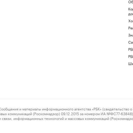
Об
Ко
до
Хо
Ре
Зн
Са
РБ
РБ
Шк
ения и материалы информационного агентства «РБК» (свидетельство о 
овых коммуникаций (Роскомнадзор) 09.12.2015 за номером ИА №ФС77-63848) 
 связи, информационных технологий и массовых коммуникаций (Роскомнадз