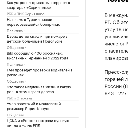
Как устроены приватные террасы в
квартирах «Серии плюс»
РБК и ПИК Серия плюс
В междун
На пляже в Турции нашли
РТ. Об эт
неразорвавшийся боеприпас
утру 18 н
Политика
увеличили
Двоих детей спасли при пожаре в
детской больнице в Подольске
числе от 
Общество
спасателе
Bild сообщил о 400 россиянах,
планирова
высланных Германией с 2022 года
Политика
ГАИ проведет проверки водителей в
Пресс-сл
регионах
горячей 
Общество
России (8
Что такое медленная жизнь и какую
роль в этом играет дерево
843 - 227
РБК и Старквуд
Умер советский и молдавский
режиссер Борис Конунов
Общество
ЦСКА и «Ростов» сыграли нулевую
ничью в матче РПЛ