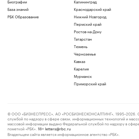
Биографии
Калининград
Российский пятиборец завоевал
База знаний
Краснодарский край
первое золото на ЧЕ после допуска с
флагом
РБК Образование
Нижний Новгород
Спорт
Пермский край
Турция предложила России и Украине
Ростов-на-Дону
объявить мораторий на бои
Татарстан
Политика
Пловец Степанов встал на колени и
Тюмень
извинился за критику Парижа на ЧЕ
Черноземье
Спорт
Кавказ
Вучич предрек затягивание конфликта
Карелия
на Украине на еще одну «тяжелую
зиму»
Мурманск
Политика
Приморский край
Загрузить еще
© ООО «БИЗНЕСПРЕСС», АО «РОСБИЗНЕСКОНСАЛТИНГ», 1995–2026. Сообщ
службой по надзору в сфере связи, информационных технологий и масс
массовой информации выдано Федеральной службой по надзору в сфере
пометкой «РБК».
letters@rbc.ru
18+
Владельцем сайта является информационное агентство «РБК».