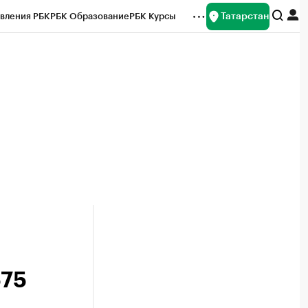
Татарстан
вления РБК
РБК Образование
РБК Курсы
рейтинги
Франшизы
Газета
ок наличной валюты
575