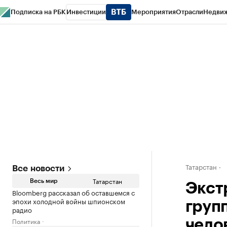
Подписка на РБК
Инвестиции
Мероприятия
Отрасли
Недви
РБК Life
Тренды
Визионеры
Национальные проекты
Город
Стиль
Кр
Спецпроекты СПб
Конференции СПб
Спецпроекты
Проверка конт
Татарстан
Все новости
Татарстан
Весь мир
Экст
Bloomberg рассказал об оставшемся с
эпохи холодной войны шпионском
груп
радио
Политика
чело