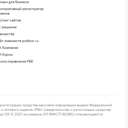
лако для бизнеса
рпоративный регистратор
менов
стинг сайтов
г.решения
акомства
йт знакомств podbor.ru
К Компании
К Курсы
ола управления РБК
регистрации средства массовой информации выдано Федеральной
и сетевого издания «РБК» (свидетельство о регистрации средства
ор) 03.12.2021 за номером ЭЛ №ФС77-82385) сопровождаются