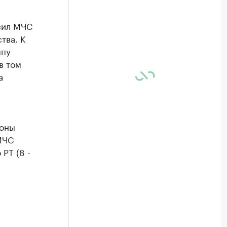
сил МЧС
тва. К
ппу
в том
а
фоны
МЧС
РТ (8 -