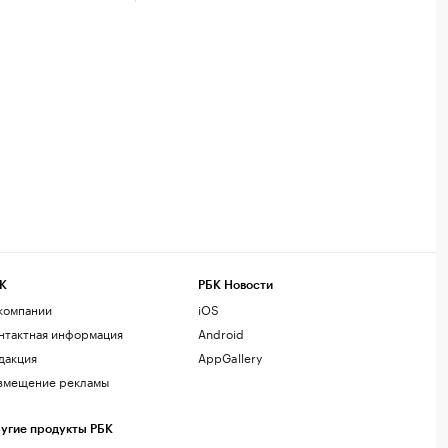
К
РБК Новости
компании
iOS
нтактная информация
Android
дакция
AppGallery
змещение рекламы
угие продукты РБК