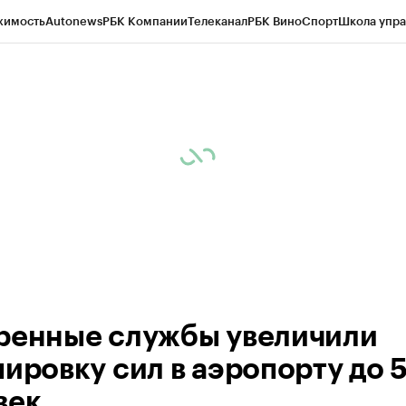
жимость
Autonews
РБК Компании
Телеканал
РБК Вино
Спорт
Школа упра
ипто
РБК Бизнес-среда
Дискуссионный клуб
Исследования
Кредитные 
рагентов
Политика
Экономика
Бизнес
Технологии и медиа
Финансы
Рын
ренные службы увеличили
пировку сил в аэропорту до 
век.