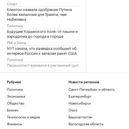
Спорт
Клинтон назвала одобрение Путина
более желанным для Трампа, чем
Нобелевка
Политика
Будущее Ходынского поля: от пашни и
аэродрома до города в городе
РБК и Stone
NYT узнала, что разведка сообщает об
интересе России к запасам ракет США
Политика
Парашютист врезался в рекламный щит
на футбольном матче в Нидерландах
Спорт
The Atlantic предрек, что детство без
Рубрики
Новости регионов
ИИ станет признаком элиты
Политика
Санкт-Петербург и область
Технологии и медиа
Экономика
Екатеринбург
Киты, тундра и космические пейзажи:
Общество
Новосибирск
зачем ехать в восточную Арктику
Бизнес
Омск
РБК и УК Первая
Ураганный ветер и эвакуация. Кадры
Технологии и медиа
Башкортостан
тайфуна «Долфин» в Японии и Китае
Финансы
Вологодская область
Общество