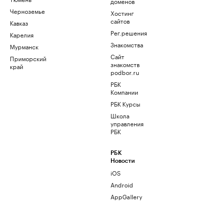
доменов
Черноземье
Хостинг
сайтов
Кавказ
Рег.решения
Карелия
Знакомства
Мурманск
Сайт
Приморский
знакомств
край
podbor.ru
РБК
Компании
РБК Курсы
Школа
управления
РБК
РБК
Новости
iOS
Android
AppGallery