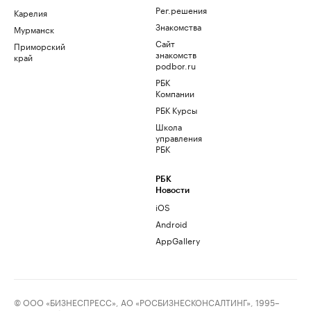
Рег.решения
Карелия
Знакомства
Мурманск
Сайт
Приморский
знакомств
край
podbor.ru
РБК
Компании
РБК Курсы
Школа
управления
РБК
РБК
Новости
iOS
Android
AppGallery
© ООО «БИЗНЕСПРЕСС», АО «РОСБИЗНЕСКОНСАЛТИНГ», 1995–