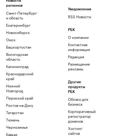
Новости
регионов
Уведомления
Санкт-Петербург
RSS Новости
и область
Екатеринбург
РБК
Новосибирск
О компании
Омск
Контактная
Башкортостан
информация
Вологодская
Редакция
область
Размещение
Калининград
рекламы
Краснодарский
край
Другие
Нижний
продукты
Новгород
РБК
Пермский край
Облако для
бизнеса
Ростов-на-Дону
Корпоративный
Татарстан
регистратор
Тюмень
доменов
Черноземье
Хостинг
сайтов
Кавказ