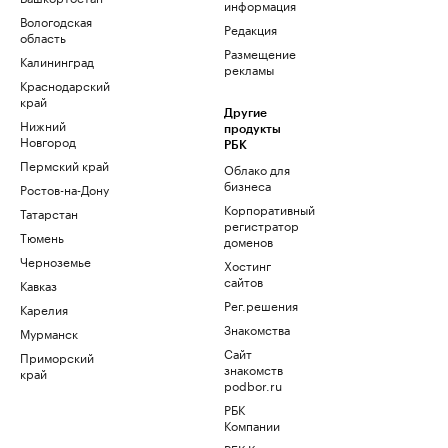
информация
Вологодская
Редакция
область
Размещение
Калининград
рекламы
Краснодарский
край
Другие
Нижний
продукты
Новгород
РБК
Пермский край
Облако для
бизнеса
Ростов-на-Дону
Корпоративный
Татарстан
регистратор
Тюмень
доменов
Черноземье
Хостинг
сайтов
Кавказ
Рег.решения
Карелия
Знакомства
Мурманск
Сайт
Приморский
знакомств
край
podbor.ru
РБК
Компании