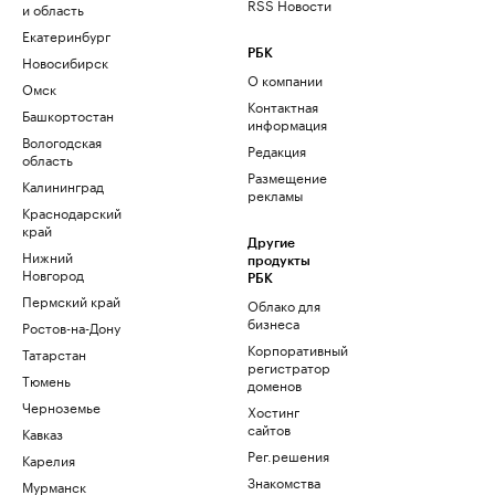
RSS Новости
и область
Екатеринбург
РБК
Новосибирск
О компании
Омск
Контактная
Башкортостан
информация
Вологодская
Редакция
область
Размещение
Калининград
рекламы
Краснодарский
край
Другие
Нижний
продукты
Новгород
РБК
Пермский край
Облако для
бизнеса
Ростов-на-Дону
Корпоративный
Татарстан
регистратор
Тюмень
доменов
Черноземье
Хостинг
сайтов
Кавказ
Рег.решения
Карелия
Знакомства
Мурманск