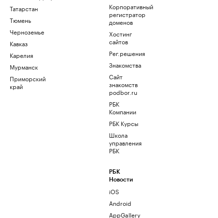
Корпоративный
Татарстан
регистратор
Тюмень
доменов
Черноземье
Хостинг
сайтов
Кавказ
Рег.решения
Карелия
Знакомства
Мурманск
Сайт
Приморский
знакомств
край
podbor.ru
РБК
Компании
РБК Курсы
Школа
управления
РБК
РБК
Новости
iOS
Android
AppGallery