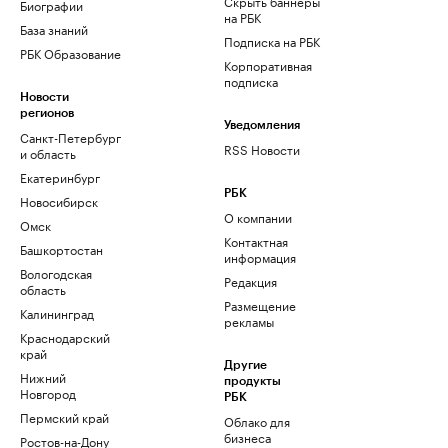
Скрыть баннеры
Биографии
на РБК
База знаний
Подписка на РБК
РБК Образование
Корпоративная
подписка
Новости
регионов
Уведомления
Санкт-Петербург
RSS Новости
и область
Екатеринбург
РБК
Новосибирск
О компании
Омск
Контактная
Башкортостан
информация
Вологодская
Редакция
область
Размещение
Калининград
рекламы
Краснодарский
край
Другие
Нижний
продукты
Новгород
РБК
Пермский край
Облако для
бизнеса
Ростов-на-Дону