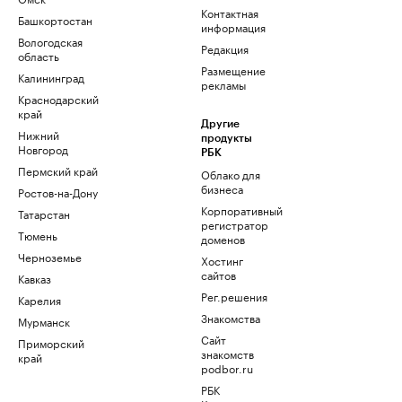
Контактная
Башкортостан
информация
Вологодская
Редакция
область
Размещение
Калининград
рекламы
Краснодарский
край
Другие
Нижний
продукты
Новгород
РБК
Пермский край
Облако для
бизнеса
Ростов-на-Дону
Корпоративный
Татарстан
регистратор
Тюмень
доменов
Черноземье
Хостинг
сайтов
Кавказ
Рег.решения
Карелия
Знакомства
Мурманск
Сайт
Приморский
знакомств
край
podbor.ru
РБК