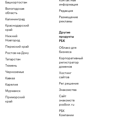
Башкортостан
информация
Вологодская
Редакция
область
Размещение
Калининград
рекламы
Краснодарский
край
Другие
Нижний
продукты
Новгород
РБК
Пермский край
Облако для
бизнеса
Ростов-на-Дону
Корпоративный
Татарстан
регистратор
Тюмень
доменов
Черноземье
Хостинг
сайтов
Кавказ
Рег.решения
Карелия
Знакомства
Мурманск
Сайт
Приморский
знакомств
край
podbor.ru
РБК
Компании