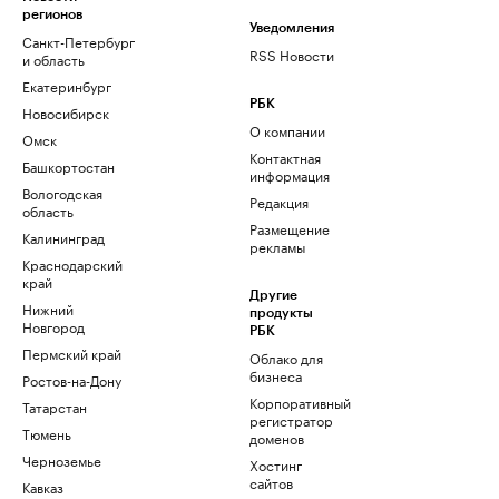
регионов
Уведомления
Санкт-Петербург
RSS Новости
и область
Екатеринбург
РБК
Новосибирск
О компании
Омск
Контактная
Башкортостан
информация
Вологодская
Редакция
область
Размещение
Калининград
рекламы
Краснодарский
край
Другие
Нижний
продукты
Новгород
РБК
Пермский край
Облако для
бизнеса
Ростов-на-Дону
Корпоративный
Татарстан
регистратор
Тюмень
доменов
Черноземье
Хостинг
сайтов
Кавказ