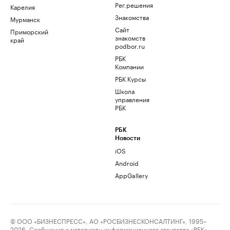
Рег.решения
Карелия
Знакомства
Мурманск
Сайт
Приморский
знакомств
край
podbor.ru
РБК
Компании
РБК Курсы
Школа
управления
РБК
РБК
Новости
iOS
Android
AppGallery
© ООО «БИЗНЕСПРЕСС», АО «РОСБИЗНЕСКОНСАЛТИНГ», 1995–
2026. Сообщения и материалы информационного агентства «РБК»