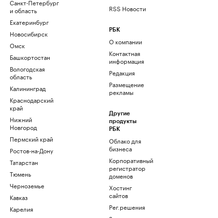
Санкт-Петербург
RSS Новости
и область
Екатеринбург
РБК
Новосибирск
О компании
Омск
Контактная
Башкортостан
информация
Вологодская
Редакция
область
Размещение
Калининград
рекламы
Краснодарский
край
Другие
Нижний
продукты
Новгород
РБК
Пермский край
Облако для
бизнеса
Ростов-на-Дону
Корпоративный
Татарстан
регистратор
Тюмень
доменов
Черноземье
Хостинг
сайтов
Кавказ
Рег.решения
Карелия