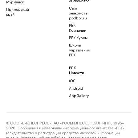
Знакомства
Мурманск
Сайт
Приморский
знакомств
край
podbor.ru
РБК
Компании
РБК Курсы
Школа
управления
РБК
РБК
Новости
iOS
Android
AppGallery
© ООО «БИЗНЕСПРЕСС», АО «РОСБИЗНЕСКОНСАЛТИНГ», 1995–
2026. Сообщения и материалы информационного агентства «РБК»
(свидетельство о регистрации средства массовой информации
выдано Федеральной службой по надзору в сфере связи,