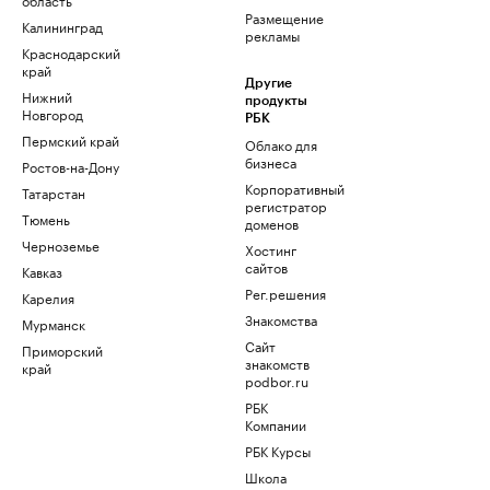
Размещение
Калининград
рекламы
Краснодарский
край
Другие
Нижний
продукты
Новгород
РБК
Пермский край
Облако для
бизнеса
Ростов-на-Дону
Корпоративный
Татарстан
регистратор
Тюмень
доменов
Черноземье
Хостинг
сайтов
Кавказ
Рег.решения
Карелия
Знакомства
Мурманск
Сайт
Приморский
знакомств
край
podbor.ru
РБК
Компании
РБК Курсы
Школа