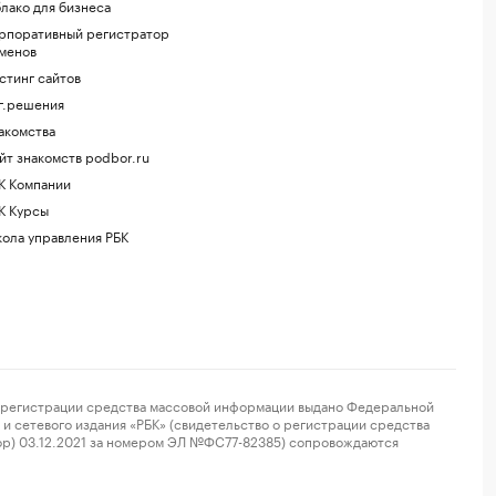
лако для бизнеса
рпоративный регистратор
менов
стинг сайтов
г.решения
акомства
йт знакомств podbor.ru
К Компании
К Курсы
ола управления РБК
регистрации средства массовой информации выдано Федеральной
и сетевого издания «РБК» (свидетельство о регистрации средства
ор) 03.12.2021 за номером ЭЛ №ФС77-82385) сопровождаются