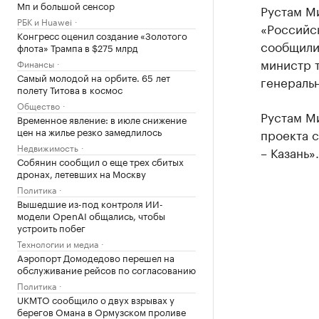
Мп и большой сенсор
Рустам М
РБК и Huawei
«Российс
Конгресс оценил создание «Золотого
сообщили 
флота» Трампа в $275 млрд
министр 
Финансы
Самый молодой на орбите. 65 лет
генеральн
полету Титова в космос
Общество
Рустам М
Временное явление: в июле снижение
цен на жилье резко замедлилось
проекта 
Недвижимость
– Казань».
Собянин сообщил о еще трех сбитых
дронах, летевших на Москву
Политика
Вышедшие из-под контроля ИИ-
модели OpenAI общались, чтобы
устроить побег
Технологии и медиа
Аэропорт Домодедово перешел на
обслуживание рейсов по согласованию
Политика
UKMTO сообщило о двух взрывах у
берегов Омана в Ормузском проливе