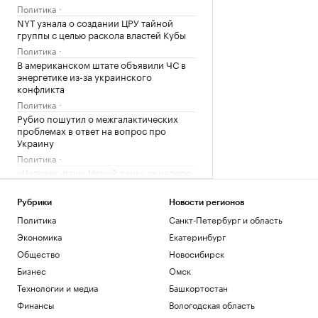
Политика
NYT узнала о создании ЦРУ тайной
группы с целью раскола властей Кубы
Политика
В американском штате объявили ЧС в
энергетике из-за украинского
конфликта
Политика
Рубио пошутил о межгалактических
проблемах в ответ на вопрос про
Украину
Политика
«Человек-паук: Новый день» за неделю
стал самым кассовым фильмом года
Общество
Рубрики
Новости регионов
WP узнала, что Трамп потребовал у
Политика
Санкт-Петербург и область
Хегсета объяснений из-за дефицита
Экономика
Екатеринбург
ракет
Общество
Новосибирск
Политика
«ЕП» узнала, что Залужного не пустили
Бизнес
Омск
на встречу с британским министром
Технологии и медиа
Башкортостан
Политика
Финансы
Вологодская область
Ярославский губернатор сообщил о