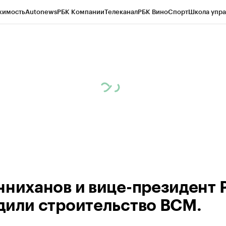
жимость
Autonews
РБК Компании
Телеканал
РБК Вино
Спорт
Школа упра
ипто
РБК Бизнес-среда
Дискуссионный клуб
Исследования
Кредитные 
рагентов
Политика
Экономика
Бизнес
Технологии и медиа
Финансы
Рын
нниханов и вице-президент
дили строительство ВСМ.