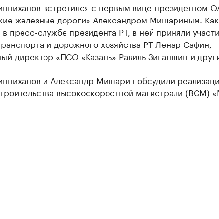
инниханов встретился с первым вице-президентом О
кие железные дороги» Александром Мишариным. Как
в пресс-службе президента РТ, в ней приняли участ
транспорта и дорожного хозяйства РТ Ленар Сафин,
ый директор «ПСО «Казань» Равиль Зиганшин и друг
инниханов и Александр Мишарин обсудили реализац
строительства высокоскоростной магистрали (ВСМ) 