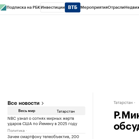
Подписка на РБК
Инвестиции
Мероприятия
Отрасли
Недви
РБК Life
Тренды
Визионеры
Национальные проекты
Город
Стиль
Кр
Спецпроекты СПб
Конференции СПб
Спецпроекты
Проверка конт
Татарстан
Все новости
Татарстан
Весь мир
Р.Ми
NBC узнал о сотнях мирных жертв
ударов США по Йемену в 2025 году
обсу
Политика
Зачем смартфону телеобъектив, 200