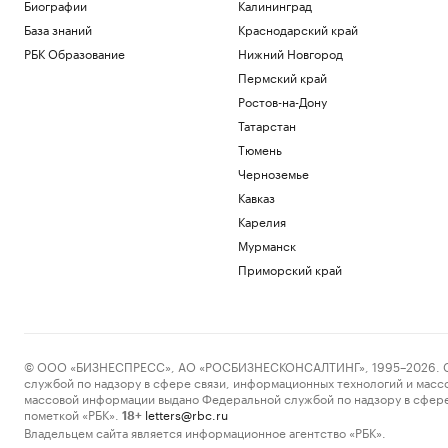
перекрытии трассы на Москву из-за
Биографии
Калининград
атаки
База знаний
Краснодарский край
Политика
РБК Образование
Нижний Новгород
Мирный житель и боец «Орлана»
Пермский край
ранены при атаке на Белгородскую
область
Ростов-на-Дону
Политика
Татарстан
Трамп объяснил, почему предпочитает
Тюмень
сделку с Ираном войне
Черноземье
Политика
Кавказ
Киев раскрыл «колоссальную сумму»
бюджетной помощи от Запада с 2022
Карелия
года
Мурманск
Политика
Приморский край
Число закрытых за ночь российских
аэропортов выросло до восьми
Политика
Загрузить еще
© ООО «БИЗНЕСПРЕСС», АО «РОСБИЗНЕСКОНСАЛТИНГ», 1995–2026. Сообщ
службой по надзору в сфере связи, информационных технологий и масс
массовой информации выдано Федеральной службой по надзору в сфере
пометкой «РБК».
letters@rbc.ru
18+
Владельцем сайта является информационное агентство «РБК».