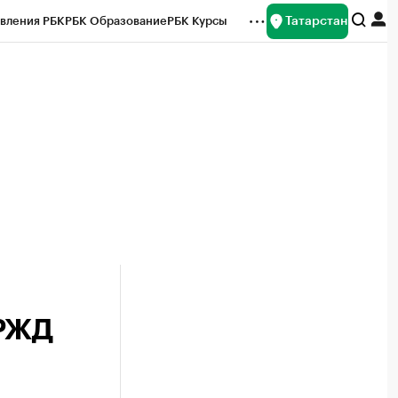
Татарстан
вления РБК
РБК Образование
РБК Курсы
рейтинги
Франшизы
Газета
ок наличной валюты
 РЖД