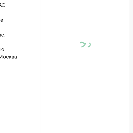
АО
ие
ие.
ию
«Москва