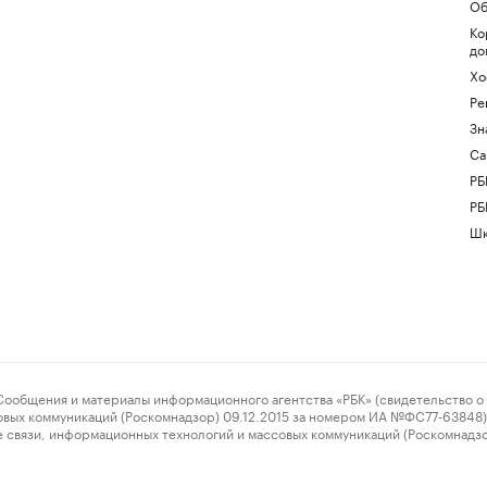
Об
Ко
до
Хо
Ре
Зн
Са
РБ
РБ
Шк
ения и материалы информационного агентства «РБК» (свидетельство о 
овых коммуникаций (Роскомнадзор) 09.12.2015 за номером ИА №ФС77-63848) 
 связи, информационных технологий и массовых коммуникаций (Роскомнадз