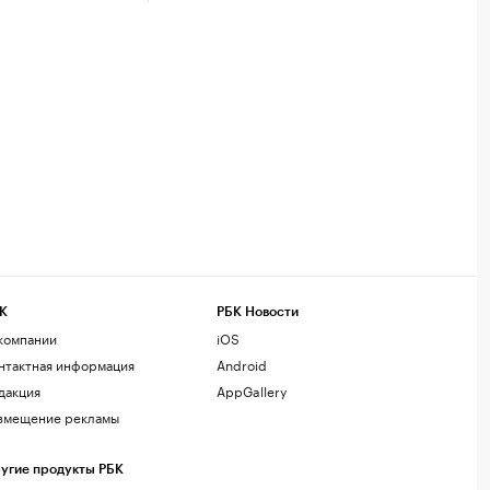
К
РБК Новости
компании
iOS
нтактная информация
Android
дакция
AppGallery
змещение рекламы
угие продукты РБК