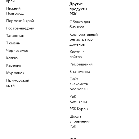
край
Другие
Нижний
продукты
Новгород
РБК
Пермский край
Облако для
бизнеса
Ростов-на-Дону
Корпоративный
Татарстан
регистратор
Тюмень
доменов
Черноземье
Хостинг
сайтов
Кавказ
Рег.решения
Карелия
Знакомства
Мурманск
Сайт
Приморский
знакомств
край
podbor.ru
РБК
Компании
РБК Курсы
Школа
управления
РБК