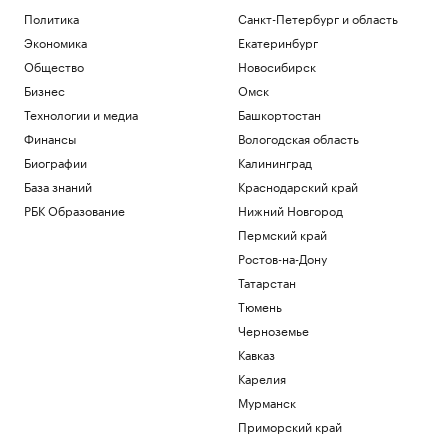
военного атташе Кубы в России
Политика
Санкт-Петербург и область
Политика
Экономика
Екатеринбург
Власти Венесуэлы и оппозиция начали
переговоры спустя неделю задержки
Общество
Новосибирск
Политика
Бизнес
Омск
Прощание с олимпийским чемпионом
Технологии и медиа
Башкортостан
Иваном Едешко пройдет 7 августа в
Финансы
Вологодская область
Москве
Биографии
Калининград
Общество
В США в аэропорту задержали
База знаний
Краснодарский край
мужчину, угрожавшего взорвать бомбу
РБК Образование
Нижний Новгород
на рейсе
Пермский край
Общество
Ростов-на-Дону
Во Внуково предупредили о задержках
рейсов из-за грозы
Татарстан
Общество
Тюмень
Черноземье
Загрузить еще
Кавказ
Карелия
Мурманск
Приморский край