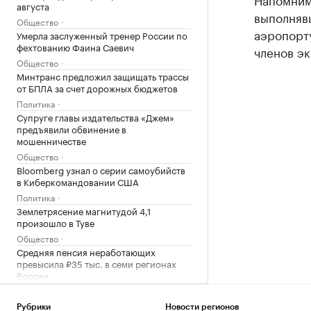
августа
выполнявш
Общество
аэропорту
Умерла заслуженный тренер России по
фехтованию Фаина Саевич
членов эк
Общество
Минтранс предложил защищать трассы
от БПЛА за счет дорожных бюджетов
Политика
Супруге главы издательства «Джем»
предъявили обвинение в
мошенничестве
Общество
Bloomberg узнал о серии самоубийств
в Киберкомандовании США
Политика
Землетрясение магнитудой 4,1
произошло в Туве
Общество
Средняя пенсия неработающих
превысила ₽35 тыс. в семи регионах
России
Общество
США ввели санкции в отношении
Рубрики
Новости регионов