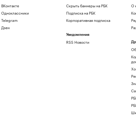
ВКонтакте
Скрыть баннеры на РБК
О 
Одноклассники
Подписка на РБК
Ко
Telegram
Корпоративная подписка
Ре
Дзен
Ра
Уведомления
RSS Новости
Др
Об
Ко
до
Хо
Ре
Зн
Са
РБ
РБ
Шк