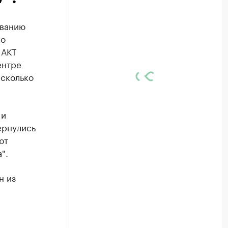
аванию
го
 АКТ
ентре
есколько
 и
ернулись
ют
".
н из