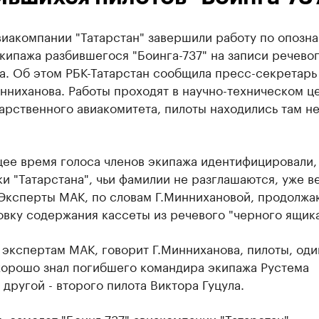
виакомпании "Татарстан" завершили работу по опозн
кипажа разбившегося "Боинга-737" на записи речево
а. Об этом РБК-Татарстан сообщила пресс-секретарь
нниханова. Работы проходят в научно-техническом ц
арственного авиакомитета, пилоты находились там н
щее время голоса членов экипажа идентифицировали,
и "Татарстана", чьи фамилии не разглашаются, уже в
 Эксперты МАК, по словам Г.Миннихановой, продолжа
вку содержания кассеты из речевого "черного ящика
экспертам МАК, говорит Г.Минниханова, пилоты, оди
хорошо знал погибшего командира экипажа Рустема
 другой - второго пилота Виктора Гуцула.
 самолет "Боинг-737" авиакомпании "Татарстан",