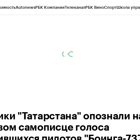
жимость
Autonews
РБК Компании
Телеканал
РБК Вино
Спорт
Школа упра
ипто
РБК Бизнес-среда
Дискуссионный клуб
Исследования
Кредитные 
рагентов
Политика
Экономика
Бизнес
Технологии и медиа
Финансы
Рын
ики "Татарстана" опознали н
вом самописце голоса
ившихся пилотов "Боинга-737