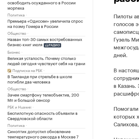
освободить осужденного в России
морпеха
Политика
Пилоты а
Премьера «Одиссеи» увеличила спрос
голосов э
на поэму Гомера в России
самописц
Общество
Гузель Ми
Назван топ-30 самых востребованных
бизнес-книг июля
межгосуд
РАДИО
Бизнес
дней.
Великая усталость. Почему столько
людей сегодня чувствуют себя на грани
В настоя
Подписка на РБК
В Таиланде при стрельбе в школе
сотрудник
погибли два человека
в Казань.
Общество
расшифро
Зачем смартфону телеобъектив, 200
Мп и большой сенсор
РБК и Huawei
Помогали 
Беспилотную опасность объявили в
которых 
Свердловской области
Салихова,
Политика
Синоптик допустил обновление
температурного рекорда в Москве 7
Напомним,