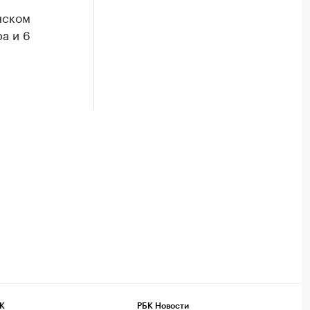
нском
а и 6
К
РБК Новости