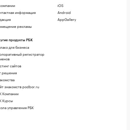
компании
iOS
нтактная информация
Android
дакция
AppGallery
змещение рекламы
угие продукты РБК
лако для бизнеса
рпоративный регистратор
менов
стинг сайтов
г.решения
акомства
йт знакомств podbor.ru
К Компании
К Курсы
ола управления РБК