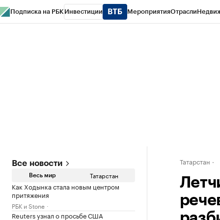
Подписка на РБК
Инвестиции
Мероприятия
Отрасли
Недви
РБК Life
Тренды
Визионеры
Национальные проекты
Город
Стиль
Кр
Спецпроекты СПб
Конференции СПб
Спецпроекты
Проверка конт
Татарстан
Все новости
Татарстан
Весь мир
Летч
Как Ходынка стала новым центром
притяжения
рече
РБК и Stone
Reuters узнал о просьбе США
разб