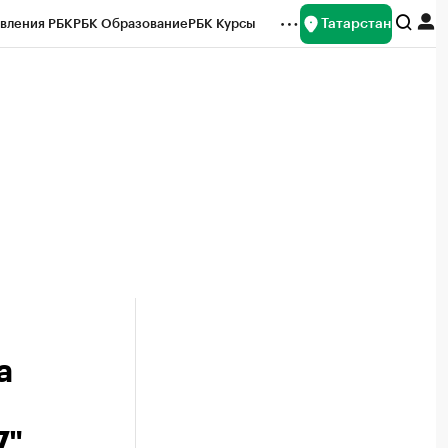
Татарстан
вления РБК
РБК Образование
РБК Курсы
рейтинги
Франшизы
Газета
ок наличной валюты
а
".