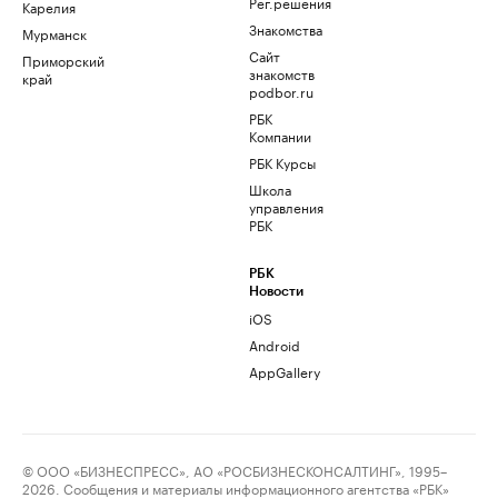
Рег.решения
Карелия
Знакомства
Мурманск
Сайт
Приморский
знакомств
край
podbor.ru
РБК
Компании
РБК Курсы
Школа
управления
РБК
РБК
Новости
iOS
Android
AppGallery
© ООО «БИЗНЕСПРЕСС», АО «РОСБИЗНЕСКОНСАЛТИНГ», 1995–
2026. Сообщения и материалы информационного агентства «РБК»