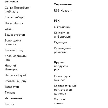
регионов
Уведомления
Санкт-Петербург
RSS Новости
и область
Екатеринбург
РБК
Новосибирск
О компании
Омск
Контактная
Башкортостан
информация
Вологодская
Редакция
область
Размещение
Калининград
рекламы
Краснодарский
край
Другие
Нижний
продукты
Новгород
РБК
Пермский край
Облако для
бизнеса
Ростов-на-Дону
Корпоративный
Татарстан
регистратор
Тюмень
доменов
Черноземье
Хостинг
сайтов
Кавказ