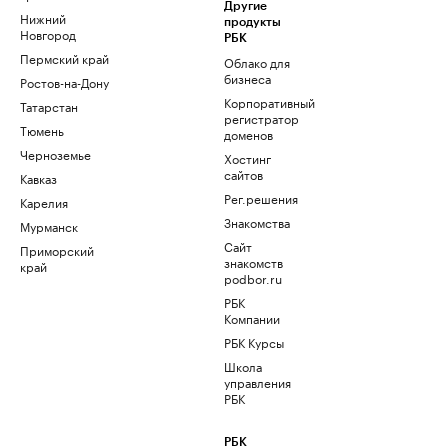
Другие
Нижний
продукты
Новгород
РБК
Пермский край
Облако для
бизнеса
Ростов-на-Дону
Корпоративный
Татарстан
регистратор
Тюмень
доменов
Черноземье
Хостинг
сайтов
Кавказ
Рег.решения
Карелия
Знакомства
Мурманск
Сайт
Приморский
знакомств
край
podbor.ru
РБК
Компании
РБК Курсы
Школа
управления
РБК
РБК