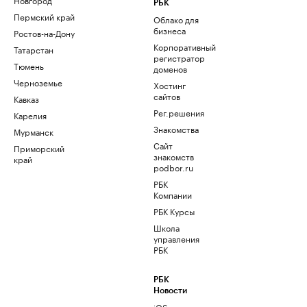
РБК
Пермский край
Облако для
бизнеса
Ростов-на-Дону
Корпоративный
Татарстан
регистратор
Тюмень
доменов
Черноземье
Хостинг
сайтов
Кавказ
Рег.решения
Карелия
Знакомства
Мурманск
Сайт
Приморский
знакомств
край
podbor.ru
РБК
Компании
РБК Курсы
Школа
управления
РБК
РБК
Новости
iOS