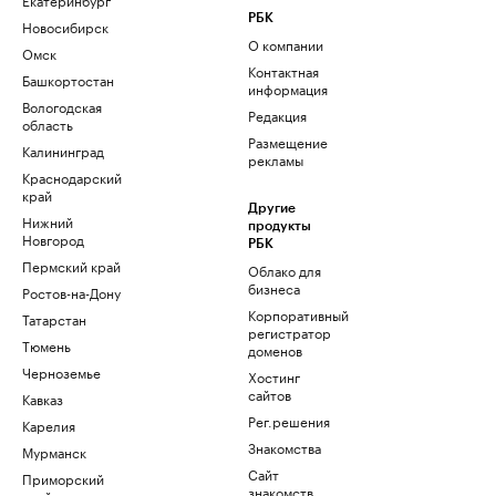
РБК
Новосибирск
О компании
Омск
Контактная
Башкортостан
информация
Вологодская
Редакция
область
Размещение
Калининград
рекламы
Краснодарский
край
Другие
Нижний
продукты
Новгород
РБК
Пермский край
Облако для
бизнеса
Ростов-на-Дону
Корпоративный
Татарстан
регистратор
Тюмень
доменов
Черноземье
Хостинг
сайтов
Кавказ
Рег.решения
Карелия
Знакомства
Мурманск
Сайт
Приморский
знакомств
край