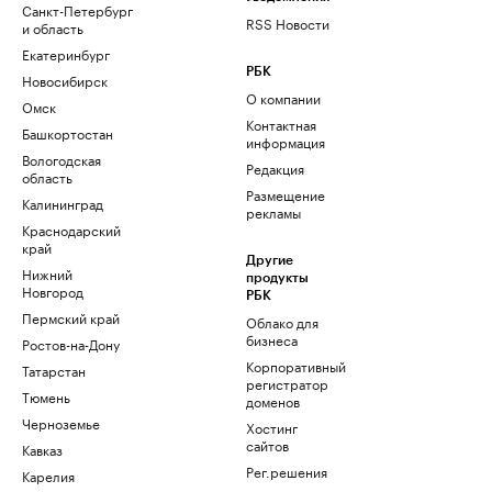
Санкт-Петербург
RSS Новости
и область
Екатеринбург
РБК
Новосибирск
О компании
Омск
Контактная
Башкортостан
информация
Вологодская
Редакция
область
Размещение
Калининград
рекламы
Краснодарский
край
Другие
Нижний
продукты
Новгород
РБК
Пермский край
Облако для
бизнеса
Ростов-на-Дону
Корпоративный
Татарстан
регистратор
Тюмень
доменов
Черноземье
Хостинг
сайтов
Кавказ
Рег.решения
Карелия