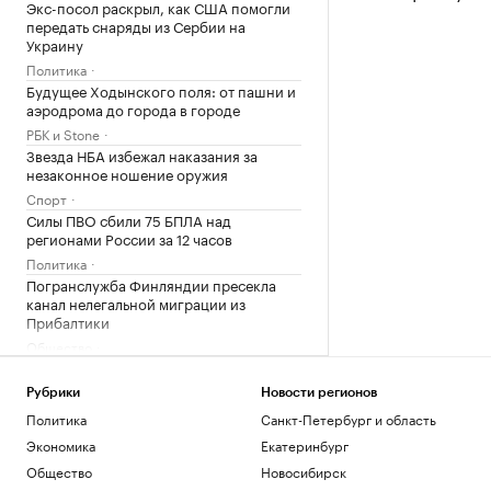
Экс-посол раскрыл, как США помогли
передать снаряды из Сербии на
Украину
Политика
Будущее Ходынского поля: от пашни и
аэродрома до города в городе
РБК и Stone
Звезда НБА избежал наказания за
незаконное ношение оружия
Спорт
Силы ПВО сбили 75 БПЛА над
регионами России за 12 часов
Политика
Погранслужба Финляндии пресекла
канал нелегальной миграции из
Прибалтики
Общество
Главное за неделю за 3 минуты.
Видеоитоги РБК
Рубрики
Новости регионов
Подписка на РБК
Политика
Санкт-Петербург и область
Что будет после принятия сенатом
Экономика
Екатеринбург
билля Грэма о санкциях против России
Общество
Новосибирск
Политика