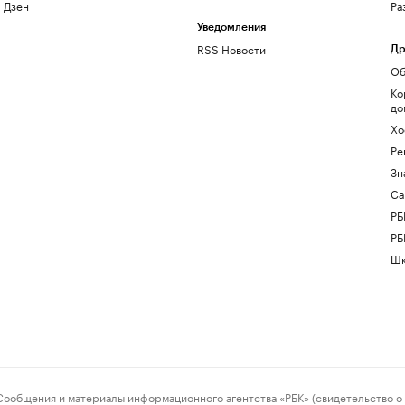
Дзен
Ра
Уведомления
RSS Новости
Др
Об
Ко
до
Хо
Ре
Зн
Са
РБ
РБ
Шк
ения и материалы информационного агентства «РБК» (свидетельство о 