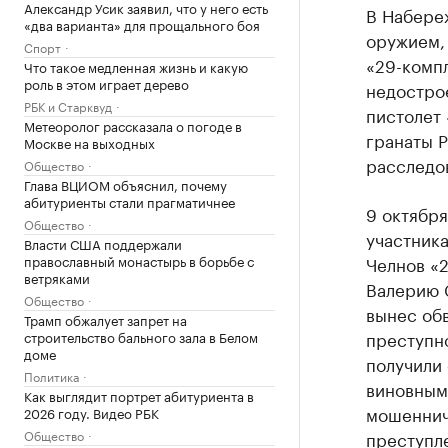
Александр Усик заявил, что у него есть
В Набере
«два варианта» для прощального боя
оружием,
Спорт
«29-компл
Что такое медленная жизнь и какую
роль в этом играет дерево
недострое
РБК и Старквуд
пистолет
Метеоролог рассказала о погоде в
гранаты Р
Москве на выходных
расследо
Общество
Глава ВЦИОМ объяснил, почему
абитуриенты стали прагматичнее
9 октября
Общество
участник
Власти США поддержали
православный монастырь в борьбе с
Челнов «2
ветряками
Валерию С
Общество
вынес об
Трамп обжалует запрет на
преступн
строительство бального зала в Белом
доме
получили 
Политика
виновным
Как выглядит портрет абитуриента в
мошенниче
2026 году. Видео РБК
Общество
преступл