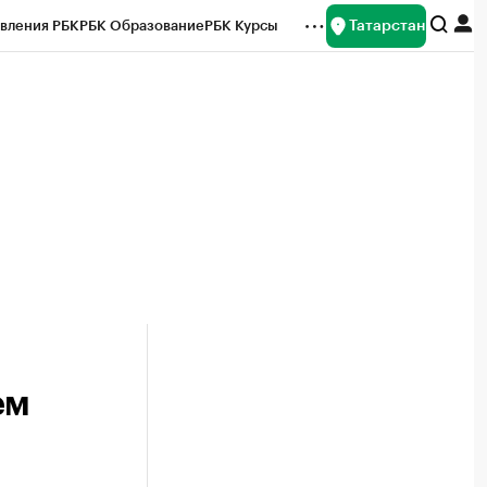
Татарстан
вления РБК
РБК Образование
РБК Курсы
рейтинги
Франшизы
Газета
ок наличной валюты
ем