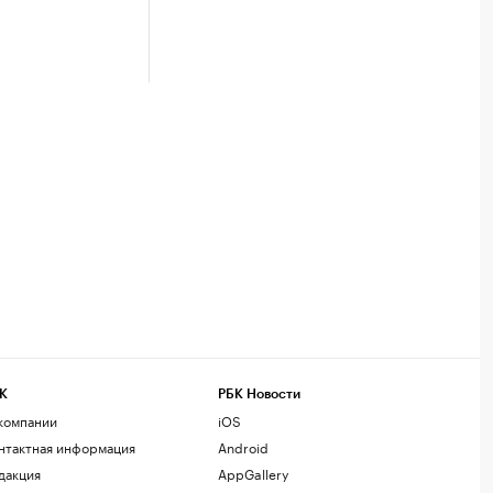
К
РБК Новости
компании
iOS
нтактная информация
Android
дакция
AppGallery