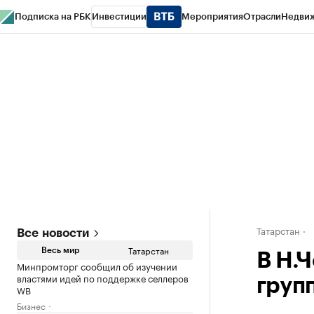
Подписка на РБК
Инвестиции
Мероприятия
Отрасли
Недви
РБК Life
Тренды
Визионеры
Национальные проекты
Город
Стиль
Кр
Спецпроекты СПб
Конференции СПб
Спецпроекты
Проверка конт
Татарстан
Все новости
Татарстан
Весь мир
В Н.
Минпромторг сообщил об изучении
властями идей по поддержке селлеров
груп
WB
Бизнес