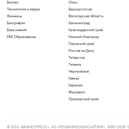
Минтруд раскрыл, кто получит право
Бизнес
Омск
на две пенсии
Технологии и медиа
Башкортостан
Общество
Финансы
Вологодская область
Киты, тундра и космические пейзажи:
Биографии
Калининград
зачем ехать в восточную Арктику
База знаний
Краснодарский край
РБК и УК Первая
Лукашенко рассказал, зачем
РБК Образование
Нижний Новгород
Белоруссия открыла границы для
Пермский край
граждан ЕС
Ростов-на-Дону
Политика
Татарстан
Сын Зинедина Зидана подписал
контракт с «Леганесом» на один год
Тюмень
Спорт
Черноземье
Над военной базой с комплексами
Кавказ
Patriot в Германии заметили
беспилотники
Карелия
Политика
Мурманск
Приморский край
Загрузить еще
© ООО «БИЗНЕСПРЕСС», АО «РОСБИЗНЕСКОНСАЛТИНГ», 1995–2026. Сообщ