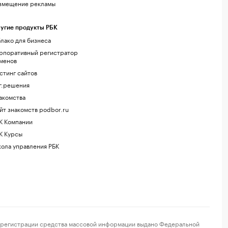
змещение рекламы
угие продукты РБК
лако для бизнеса
рпоративный регистратор
менов
стинг сайтов
г.решения
акомства
йт знакомств podbor.ru
К Компании
К Курсы
ола управления РБК
регистрации средства массовой информации выдано Федеральной