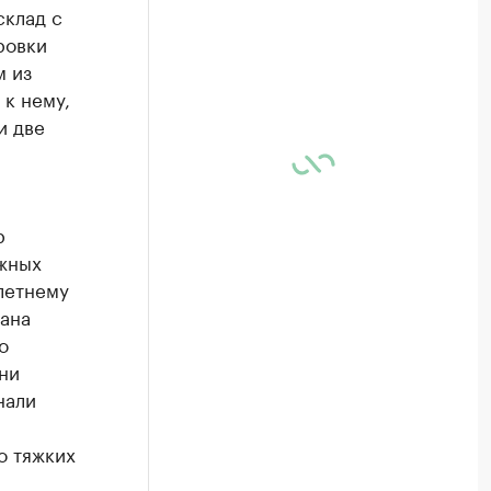
склад с
ровки
м из
 к нему,
и две
р
жных
летнему
тана
о
ни
нали
о тяжких