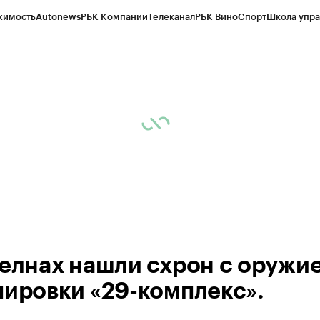
жимость
Autonews
РБК Компании
Телеканал
РБК Вино
Спорт
Школа упра
ипто
РБК Бизнес-среда
Дискуссионный клуб
Исследования
Кредитные 
рагентов
Политика
Экономика
Бизнес
Технологии и медиа
Финансы
Рын
Челнах нашли схрон с оружи
пировки «29-комплекс».