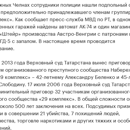
жных Челнах сотрудники полиции нашли подпольный 
 предположительно принадлежавшего членам группи
екс». Как сообщает пресс-служба МВД по РТ, в одно
нных гаражей найдены автомат АК-74 и один магазин
 «Штейр» производства Австро-Венгрии с патронами 
ГД-5 с запалом. В настоящее время проводится
вание.
 2013 года Верховный суд Татарстана вынес пригово
ам организованного преступного сообщества Набере
9 комплекс» – 42-летнему Александру Беленко и 45-
лободину. 17 июля 2006 года Верховный суд Татарс
винительный приговор 32 участникам организованног
ого сообщества «29 комплекс». В общей сложности о
около 500 лет заключения на всех. Подсудимых приз
и в совершении 21 убийства, 7 похищений людей,
ства, торговле наркотиками и других тяжких и особ
ений.