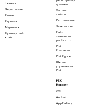
Тюмень
доменов
Черноземье
Хостинг
сайтов
Кавказ
Рег.решения
Карелия
Знакомства
Мурманск
Сайт
Приморский
знакомств
край
podbor.ru
РБК
Компании
РБК Курсы
Школа
управления
РБК
РБК
Новости
iOS
Android
AppGallery