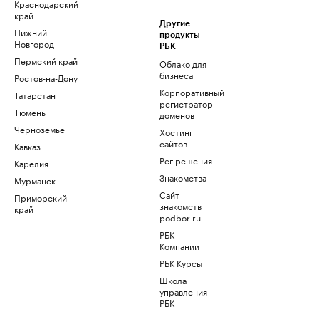
Краснодарский
край
Другие
Нижний
продукты
Новгород
РБК
Пермский край
Облако для
бизнеса
Ростов-на-Дону
Корпоративный
Татарстан
регистратор
Тюмень
доменов
Черноземье
Хостинг
сайтов
Кавказ
Рег.решения
Карелия
Знакомства
Мурманск
Сайт
Приморский
знакомств
край
podbor.ru
РБК
Компании
РБК Курсы
Школа
управления
РБК