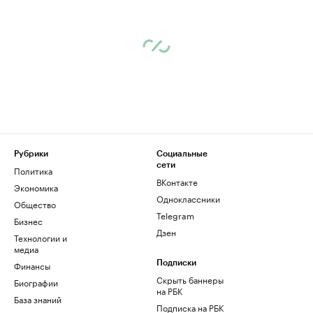
Рубрики
Социальные
сети
Политика
ВКонтакте
Экономика
Одноклассники
Общество
Telegram
Бизнес
Дзен
Технологии и
медиа
Финансы
Подписки
Скрыть баннеры
Биографии
на РБК
База знаний
Подписка на РБК