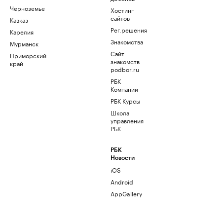
Черноземье
Хостинг
сайтов
Кавказ
Рег.решения
Карелия
Знакомства
Мурманск
Сайт
Приморский
знакомств
край
podbor.ru
РБК
Компании
РБК Курсы
Школа
управления
РБК
РБК
Новости
iOS
Android
AppGallery