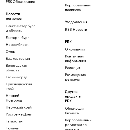
РБК Образование
Корпоративная
подписка
Новости
регионов
Уведомления
Санкт-Петербург
RSS Новости
и область
Екатеринбург
РБК
Новосибирск
О компании
Омск
Контактная
Башкортостан
информация
Вологодская
Редакция
область
Размещение
Калининград
рекламы
Краснодарский
край
Другие
Нижний
продукты
Новгород
РБК
Пермский край
Облако для
бизнеса
Ростов-на-Дону
Корпоративный
Татарстан
регистратор
Тюмень
доменов