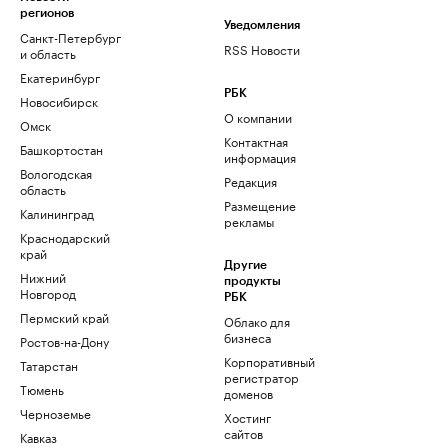
регионов
Уведомления
Санкт-Петербург
RSS Новости
и область
Екатеринбург
РБК
Новосибирск
О компании
Омск
Контактная
Башкортостан
информация
Вологодская
Редакция
область
Размещение
Калининград
рекламы
Краснодарский
край
Другие
Нижний
продукты
Новгород
РБК
Пермский край
Облако для
бизнеса
Ростов-на-Дону
Корпоративный
Татарстан
регистратор
Тюмень
доменов
Черноземье
Хостинг
сайтов
Кавказ