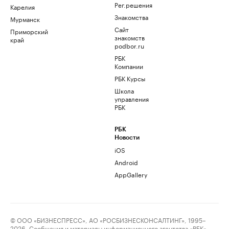
Рег.решения
Карелия
Знакомства
Мурманск
Сайт
Приморский
знакомств
край
podbor.ru
РБК
Компании
РБК Курсы
Школа
управления
РБК
РБК
Новости
iOS
Android
AppGallery
© ООО «БИЗНЕСПРЕСС», АО «РОСБИЗНЕСКОНСАЛТИНГ», 1995–
2026. Сообщения и материалы информационного агентства «РБК»