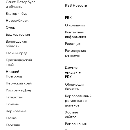
Санкт-Петербург
RSS Новости
и область
Екатеринбург
РБК
Новосибирск
О компании
Омск
Контактная
Башкортостан
информация
Вологодская
Редакция
область
Размещение
Калининград
рекламы
Краснодарский
край
Другие
Нижний
продукты
Новгород
РБК
Пермский край
Облако для
бизнеса
Ростов-на-Дону
Корпоративный
Татарстан
регистратор
Тюмень
доменов
Черноземье
Хостинг
сайтов
Кавказ
Рег.решения
Карелия