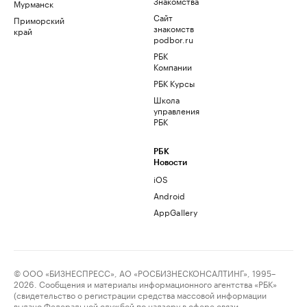
Знакомства
Мурманск
Сайт
Приморский
знакомств
край
podbor.ru
РБК
Компании
РБК Курсы
Школа
управления
РБК
РБК
Новости
iOS
Android
AppGallery
© ООО «БИЗНЕСПРЕСС», АО «РОСБИЗНЕСКОНСАЛТИНГ», 1995–
2026. Сообщения и материалы информационного агентства «РБК»
(свидетельство о регистрации средства массовой информации
выдано Федеральной службой по надзору в сфере связи,