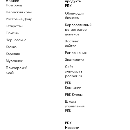
продукты
Новгород
РБК
Пермский край
Облако для
бизнеса
Ростов-на-Дону
Корпоративный
Татарстан
регистратор
Тюмень
доменов
Черноземье
Хостинг
сайтов
Кавказ
Рег.решения
Карелия
Знакомства
Мурманск
Сайт
Приморский
знакомств
край
podbor.ru
РБК
Компании
РБК Курсы
Школа
управления
РБК
РБК
Новости