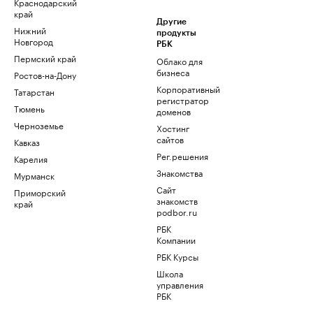
Краснодарский
край
Другие
Нижний
продукты
Новгород
РБК
Пермский край
Облако для
бизнеса
Ростов-на-Дону
Корпоративный
Татарстан
регистратор
Тюмень
доменов
Черноземье
Хостинг
сайтов
Кавказ
Рег.решения
Карелия
Знакомства
Мурманск
Сайт
Приморский
знакомств
край
podbor.ru
РБК
Компании
РБК Курсы
Школа
управления
РБК