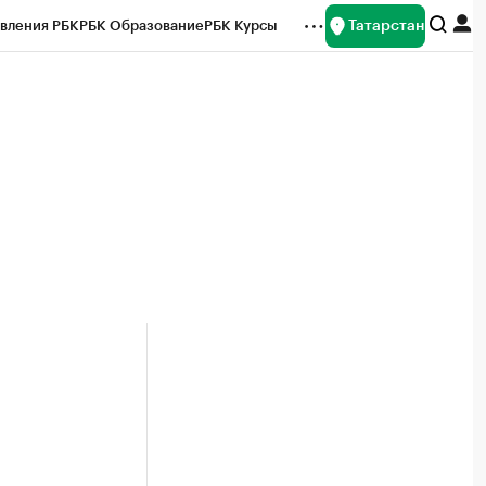
Татарстан
вления РБК
РБК Образование
РБК Курсы
рейтинги
Франшизы
Газета
ок наличной валюты