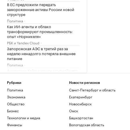
В ЕС предложили передать
замороженные активы России новой
структуре
Политика
Как ИИ-агенты и облако
трансформируют промышленность:
опыт «Норникеля»
РБК и Yandex Cloud
Запорожская АЭС в третий раз за
неделю ненадолго потеряла внешнее
питание
Политика
Аналитики Kpler назвали крупнейшего
поставщика авиатоплива в Европу
Политика
Рубрики
Новости регионов
Сенат США согласовал краткосрочный
Политика
Санкт-Петербург и область
бюджет, чтобы избежать нового
Экономика
Екатеринбург
шатдауна
Общество
Новосибирск
Политика
Матч звезд на Кубке Овечкина
Бизнес
Омск
завершился вничью
Технологии и медиа
Башкортостан
Спорт
Финансы
Вологодская область
После столкновения дрона с НПЗ в