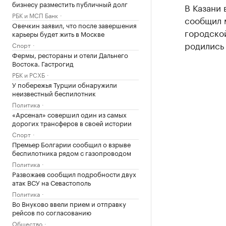
бизнесу разместить публичный долг
В Казани 
РБК и МСП Банк
сообщил 
Овечкин заявил, что после завершения
городской
карьеры будет жить в Москве
родились 
Спорт
Фермы, рестораны и отели Дальнего
Востока. Гастрогид
РБК и РСХБ
У побережья Турции обнаружили
неизвестный беспилотник
Политика
«Арсенал» совершил один из самых
дорогих трансферов в своей истории
Спорт
Премьер Болгарии сообщил о взрыве
беспилотника рядом с газопроводом
Политика
Развожаев сообщил подробности двух
атак ВСУ на Севастополь
Политика
Во Внуково ввели прием и отправку
рейсов по согласованию
Общество