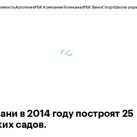
жимость
Autonews
РБК Компании
Телеканал
РБК Вино
Спорт
Школа упра
ипто
РБК Бизнес-среда
Дискуссионный клуб
Исследования
Кредитные 
рагентов
Политика
Экономика
Бизнес
Технологии и медиа
Финансы
Рын
ани в 2014 году построят 25
ких садов.