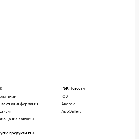
К
РБК Новости
компании
iOS
нтактная информация
Android
дакция
AppGallery
змещение рекламы
угие продукты РБК