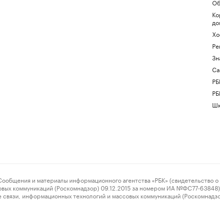
Об
Ко
до
Хо
Ре
Зн
Са
РБ
РБ
Шк
ения и материалы информационного агентства «РБК» (свидетельство о 
овых коммуникаций (Роскомнадзор) 09.12.2015 за номером ИА №ФС77-63848) 
 связи, информационных технологий и массовых коммуникаций (Роскомнадз