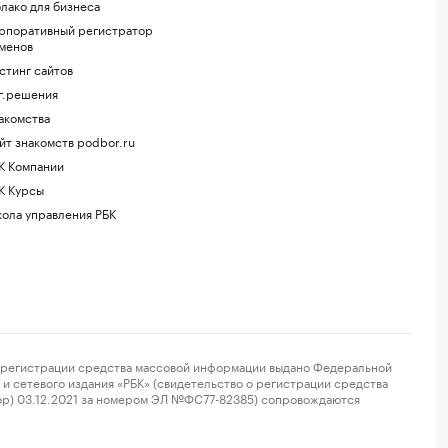
лако для бизнеса
рпоративный регистратор
менов
стинг сайтов
г.решения
акомства
йт знакомств podbor.ru
К Компании
К Курсы
ола управления РБК
регистрации средства массовой информации выдано Федеральной
и сетевого издания «РБК» (свидетельство о регистрации средства
ор) 03.12.2021 за номером ЭЛ №ФС77-82385) сопровождаются