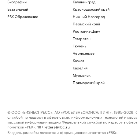
Ливии произошла утечка
Биографии
Калининград
Политика
База знаний
Краснодарский край
Сенат утвердил личного адвоката
РБК Образование
Нижний Новгород
Трампа генпрокурором США
Пермский край
Политика
Ростов-на-Дону
Число погибших при стрельбе в школе
в Таиланде выросло до девяти
Татарстан
Общество
Тюмень
Bloomberg узнал об ограничении
Черноземье
Турцией прохода судов в Черном море
Кавказ
Политика
Карелия
Умер отец Лионеля Месси
Мурманск
Спорт
Приморский край
Загрузить еще
© ООО «БИЗНЕСПРЕСС», АО «РОСБИЗНЕСКОНСАЛТИНГ», 1995–2026. Сообщ
службой по надзору в сфере связи, информационных технологий и масс
массовой информации выдано Федеральной службой по надзору в сфере
пометкой «РБК».
letters@rbc.ru
18+
Владельцем сайта является информационное агентство «РБК».