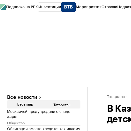
Подписка на РБК
Инвестиции
Мероприятия
Отрасли
Недви
РБК Life
Тренды
Визионеры
Национальные проекты
Город
Стиль
Кр
Спецпроекты СПб
Конференции СПб
Спецпроекты
Проверка конт
Татарстан
Все новости
Татарстан
Весь мир
В Каз
Москвичей предупредили о спаде
жары
детс
Общество
Облигации вместо кредита: как малому