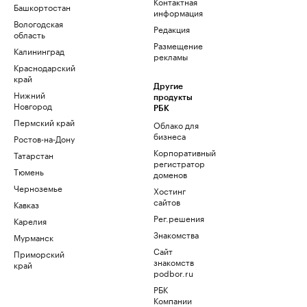
Контактная
Башкортостан
информация
Вологодская
Редакция
область
Размещение
Калининград
рекламы
Краснодарский
край
Другие
Нижний
продукты
Новгород
РБК
Пермский край
Облако для
бизнеса
Ростов-на-Дону
Корпоративный
Татарстан
регистратор
Тюмень
доменов
Черноземье
Хостинг
сайтов
Кавказ
Рег.решения
Карелия
Знакомства
Мурманск
Сайт
Приморский
знакомств
край
podbor.ru
РБК
Компании