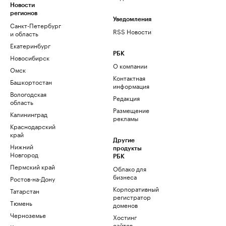
Новости
регионов
Уведомления
Санкт-Петербург
RSS Новости
и область
Екатеринбург
РБК
Новосибирск
О компании
Омск
Контактная
Башкортостан
информация
Вологодская
Редакция
область
Размещение
Калининград
рекламы
Краснодарский
край
Другие
Нижний
продукты
Новгород
РБК
Пермский край
Облако для
бизнеса
Ростов-на-Дону
Корпоративный
Татарстан
регистратор
Тюмень
доменов
Черноземье
Хостинг
сайтов