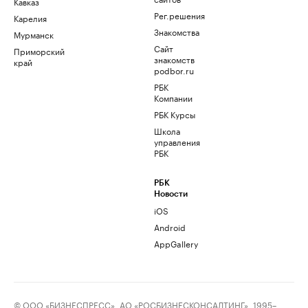
Кавказ
Рег.решения
Карелия
Знакомства
Мурманск
Сайт
Приморский
знакомств
край
podbor.ru
РБК
Компании
РБК Курсы
Школа
управления
РБК
РБК
Новости
iOS
Android
AppGallery
© ООО «БИЗНЕСПРЕСС», АО «РОСБИЗНЕСКОНСАЛТИНГ», 1995–